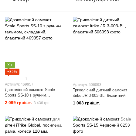
Хіт
−39%
1
Артикул: 469957
Артикул: 506093
Двоколісний самокат Scale
Триколісний дитячий самокат
Sports SS-10 з ручним
itrike JR 3-003-BL, блакитний
гальмом, складаний,
2 099 грн/шт.
1 003 грн/шт.
3 436 грн
блакитний