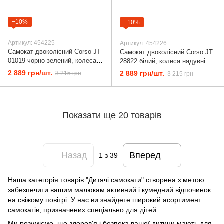
−10%
−10%
Артикул: 454225
Артикул: 454226
Самокат двоколісний Corso JT
Самокат двоколісний Corso JT
01019 чорно-зелений, колеса
28822 білий, колеса надувні 12
надувні 12 дюймів, ручне
дюймів, ручне переднє гальмо
2 889 грн/шт.
2 889 грн/шт.
3 215 грн
3 215 грн
переднє гальмо
Показати ще 20 товарів
Назад
Вперед
1
з 39
Наша категорія товарів "Дитячі самокати" створена з метою
забезпечити вашим малюкам активний і кумедний відпочинок
на свіжому повітрі. У нас ви знайдете широкий асортимент
самокатів, призначених спеціально для дітей.
Ми розуміємо, що здоров'я і безпека вашої дитини мають для