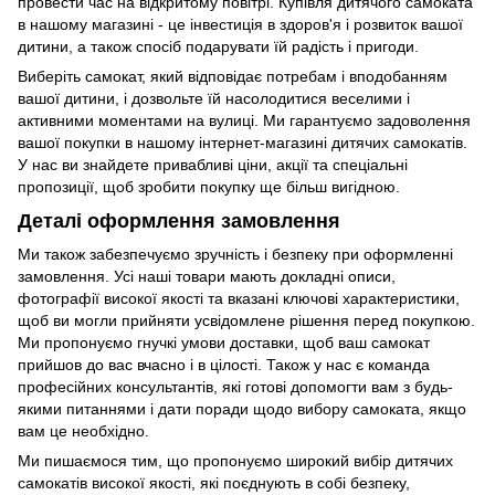
провести час на відкритому повітрі. Купівля дитячого самоката
в нашому магазині - це інвестиція в здоров'я і розвиток вашої
дитини, а також спосіб подарувати їй радість і пригоди.
Виберіть самокат, який відповідає потребам і вподобанням
вашої дитини, і дозвольте їй насолодитися веселими і
активними моментами на вулиці. Ми гарантуємо задоволення
вашої покупки в нашому інтернет-магазині дитячих самокатів.
У нас ви знайдете привабливі ціни, акції та спеціальні
пропозиції, щоб зробити покупку ще більш вигідною.
Деталі оформлення замовлення
Ми також забезпечуємо зручність і безпеку при оформленні
замовлення. Усі наші товари мають докладні описи,
фотографії високої якості та вказані ключові характеристики,
щоб ви могли прийняти усвідомлене рішення перед покупкою.
Ми пропонуємо гнучкі умови доставки, щоб ваш самокат
прийшов до вас вчасно і в цілості. Також у нас є команда
професійних консультантів, які готові допомогти вам з будь-
якими питаннями і дати поради щодо вибору самоката, якщо
вам це необхідно.
Ми пишаємося тим, що пропонуємо широкий вибір дитячих
самокатів високої якості, які поєднують в собі безпеку,