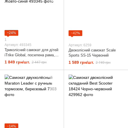
−24%
−42%
1
Артикул: 493345
Артикул: 6259
Триколісний самокат для дітей
Двоколісний самокат Scale
iTrike Global, посилена рама,
Sports SS-15 Червоний
колеса 120 мм, Жовто-синій
1 849 грн/шт.
1 589 грн/шт.
2 447 грн
2 749 грн
−14%