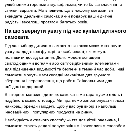
улюбленими героями з мультфільмів, чи то більш класичні та
стильні варіанти. Ми впевнені, що в нашому магазині ви
знайдете ідеальний самокат, який подарує вашій дитині
радість і веселощі протягом багатьох років.
На що звернути увагу під час купівлі дитячого
самоката
Під час вибору дитячого самоката ви також можете звернути
увагу на додаткові функції та особливості, які можуть
поліпшити досвід катання. Деякі моделі оснащені
світлодіодними вогнями або світловідбивними елементами
для підвищення видимості та безпеки в темний час доби. Інші
самокати можуть мати складні механізми для зручного
зберігання і перенесення, що робить їх ідеальними для
поїздок і подорожей.
В інтернет-магазині дитячих самокатів ми гарантуємо якість і
надійність кожного товару. Ми прагнемо запропонувати тільки
найкращі бренди і моделі, щоб у вас був вибір з найбільш
інноваційних і популярних продуктів на ринку.
Необхідність активного способу життя для дітей очевидна, і
самокати стають дедалі популярнішим і захопливим способом