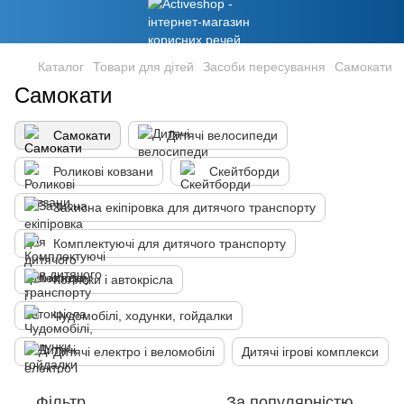
Каталог
Товари для дітей
Засоби пересування
Самокати
Самокати
Самокати
Дитячі велосипеди
Роликові ковзани
Скейтборди
Захисна екіпіровка для дитячого транспорту
Комплектуючі для дитячого транспорту
Коляски і автокрісла
Чудомобілі, ходунки, гойдалки
Дитячі електро і веломобілі
Дитячі ігрові комплекси
Фільтр
За популярністю