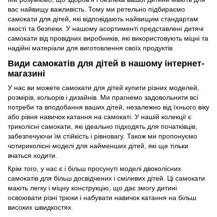
вас найвищу важливість. Тому ми ретельно підбираємо
самокати для дітей, які відповідають найвищим стандартам
якості та безпеки. У нашому асортименті представлені дитячі
самокати від провідних виробників, які використовують міцні та
надійні матеріали для виготовлення своїх продуктів.
Види самокатів для дітей в нашому інтернет-
магазині
У нас ви можете самокати для дітей купити різних моделей,
розмірів, кольорів і дизайнів. Ми прагнемо задовольнити всі
потреби та вподобання ваших дітей, незалежно від їхнього віку
або рівня навичок катання на самокаті. У нашій колекції є
триколісні самокати, які ідеально підходять для початківців,
забезпечуючи їм стійкість і рівновагу. Також ми пропонуємо
чотириколісні моделі для найменших дітей, які ще тільки
вчаться ходити.
Крім того, у нас є і більш просунуті моделі двоколісних
самокатів для більш досвідчених і сміливих дітей. Ці самокати
мають легку і міцну конструкцію, що дає змогу дитині
освоювати різні трюки і набувати навичок катання на більш
високих швидкостях.