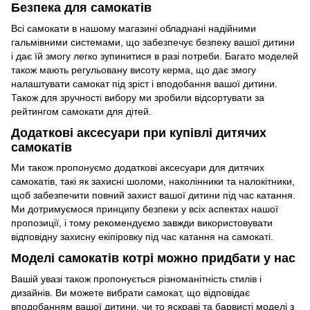
Безпека для самокатів
Всі самокати в нашому магазині обладнані надійними
гальмівними системами, що забезпечує безпеку вашої дитини
і дає їй змогу легко зупинитися в разі потреби. Багато моделей
також мають регульовану висоту керма, що дає змогу
налаштувати самокат під зріст і вподобання вашої дитини.
Також для зручності вибору ми зробили відсортувати за
рейтингом самокати для дітей.
Додаткові аксесуари при купівлі дитячих
самокатів
Ми також пропонуємо додаткові аксесуари для дитячих
самокатів, такі як захисні шоломи, наколінники та налокітники,
щоб забезпечити повний захист вашої дитини під час катання.
Ми дотримуємося принципу безпеки у всіх аспектах нашої
пропозиції, і тому рекомендуємо завжди використовувати
відповідну захисну екіпіровку під час катання на самокаті.
Моделі самокатів котрі можно придбати у нас
Вашій увазі також пропонується різноманітність стилів і
дизайнів. Ви можете вибрати самокат, що відповідає
вподобанням вашої дитини, чи то яскраві та барвисті моделі з