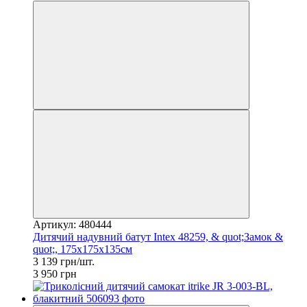
Артикул: 480444
Дитячий надувний батут Intex 48259, & quot;Замок &
quot;, 175х175х135см
3 139 грн/шт.
3 950 грн