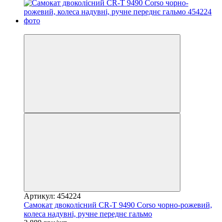
−10%
Артикул: 454224
Самокат двоколісний CR-T 9490 Corso чорно-рожевий,
колеса надувні, ручне переднє гальмо