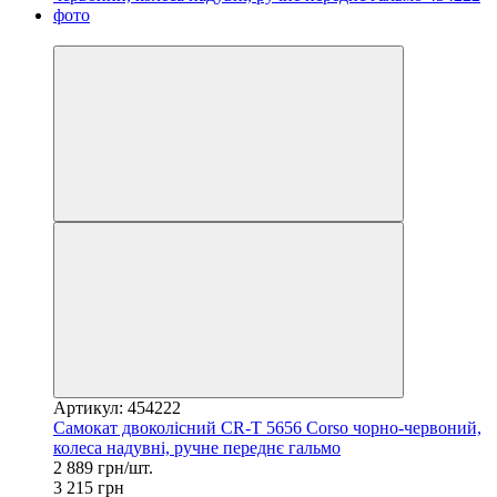
−10%
Артикул: 454222
Самокат двоколісний CR-T 5656 Corso чорно-червоний,
колеса надувні, ручне переднє гальмо
2 889 грн/шт.
3 215 грн