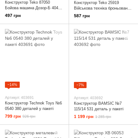
Конструктор Teko 87050
Конструктор Teko 25919
Бойова машина Дозор-Б 404
Військова техніка броньована
деталі
машина Козак-2М1 414
497 грн
587 грн
деталей у коробці
−14%
−7%
Артикул: 403691
Артикул: 403692
Конструктор Technok Toys №6
Конструктор BAMSIC №7
0540 380 деталей у пакеті
115/14 531 деталь у пакеті
799 грн
1 199 грн
926 грн
1 285 грн