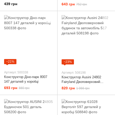
283 деталів
машина, мінівен, гвинтокрил)
439 грн
643 грн
752 грн
180 деталей в коробці
−21%
−23%
Артикул: 500338
Артикул: 508198
Конструктор Діно-парк 8007
Конструктор Ausini 24802
147 деталей у коробці
Fairyland Двоповерховий
будинок та автомобіль 517
693 грн
820 грн
880 грн
1 066 грн
деталей