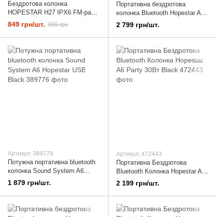
Бездротова колонка
Портативна бездротова
HOPESTAR H27 IPX6 FM-радіо
колонка Bluetooth Hopestar A6X
і PowerBank 3400mAh Black
|BT5.0, 55W, TWS,
849 грн/шт.
2 799 грн/шт.
999 грн
AUX/TF/USB, IPX6| Black
Артикул: 389776
Артикул: 472443
Потужна портативна bluetooth
Портативна Бездротова
колонка Sound System A6
Bluetooth Колонка Hopestar A6
Hopestar USB Black
Party 30Вт Black
1 879 грн/шт.
2 199 грн/шт.