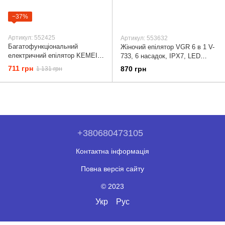
−37%
Артикул: 552425
Артикул: 553632
Багатофункціональний
Жіночий епілятор VGR 6 в 1 V-
електричний епілятор KEMEI
733, 6 насадок, IPX7, LED
KM-375 7В1. жіночий
display, зелений
711 грн
870 грн
1 131 грн
електричний епілятор
+380680473105
Контактна інформація
Повна версія сайту
© 2023
Укр
Рус