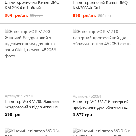
Епілятор жіночий Kemei BMQ
Епілятор жіночий Kemei BMQ-
KM 296 4 в 1, білий
KM-3066-X 6в1
884 грн/шт.
699 грн/шт.
999 грн
899 грн
Артикул: 452058
Артикул: 452059
Епілятор VGR V-700 Жіночий
Епілятор VGR V-716 лазерний
бездротовий з підсвічуванням
професійний для обличчя та
для ніг та зони бікіні, пемза.
тіла
599 грн
3 877 грн