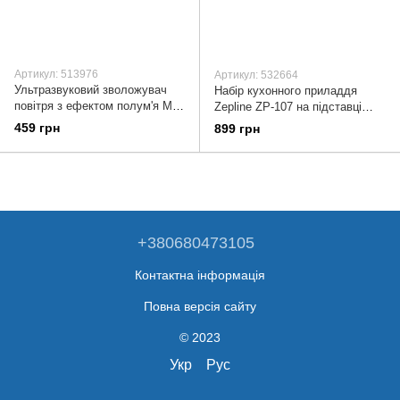
Артикул: 513976
Артикул: 532664
Ультразвуковий зволожувач
Набір кухонного приладдя
повітря з ефектом полум'я MD
Zepline ZP-107 на підставці
115-252
Рожевий
459 грн
899 грн
+380680473105
Контактна інформація
Повна версія сайту
© 2023
Укр
Рус