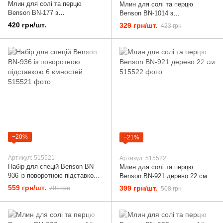
Млин для солі та перцю
Млин для солі та перцю
Benson BN-177 з
Benson BN-1014 з
регулюванням помолу
регулюванням помолу
420 грн/шт.
329 грн/шт.
423 грн
−20%
−21%
Артикул: 515521
Артикул: 515522
Набір для спецій Benson BN-
Млин для солі та перцю
936 із поворотною підставкою
Benson BN-921 дерево 22 см
6 ємностей
559 грн/шт.
399 грн/шт.
701 грн
508 грн