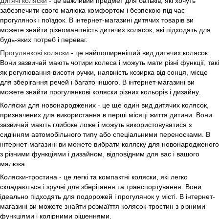
Дитячі коляски
- це важливий предмет для батьків, які хочуть
забезпечити свого малюка комфортом і безпекою під час
прогулянок і поїздок. В інтернет-магазині дитячих товарів ви
можете знайти різноманітність дитячих колясок, які підходять для
будь-яких потреб і переваг.
Прогулянкові коляски
- це найпоширеніший вид дитячих колясок.
Вони зазвичай мають чотири колеса і можуть мати різні функції, такі
як регулювання висоти ручки, наявність козирка від сонця, місце
для зберігання речей і багато іншого. В інтернет-магазині ви
можете знайти прогулянкові коляски різних кольорів і дизайну.
Коляски для новонароджених - це ще один вид дитячих колясок,
призначених для використання в перші місяці життя дитини. Вони
зазвичай мають глибоке ложе і можуть використовуватися з
сидінням автомобільного типу або спеціальними переносками. В
інтернет-магазині ви можете вибрати коляску для новонародженого
з різними функціями і дизайном, відповідним для вас і вашого
малюка.
Коляски-тростина - це легкі та компактні коляски, які легко
складаються і зручні для зберігання та транспортування. Вони
ідеально підходять для подорожей і прогулянок у місті. В інтернет-
магазині ви можете знайти розмаїття колясок-тростин з різними
функціями і колірними рішеннями.