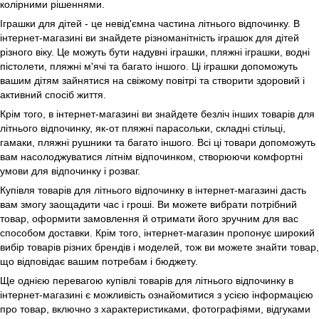
колірними рішеннями.
Іграшки для дітей - це невід'ємна частина літнього відпочинку. В
інтернет-магазині ви знайдете різноманітність іграшок для дітей
різного віку. Це можуть бути надувні іграшки, пляжні іграшки, водні
пістолети, пляжні м'ячі та багато іншого. Ці іграшки допоможуть
вашим дітям зайнятися на свіжому повітрі та створити здоровий і
активний спосіб життя.
Крім того, в інтернет-магазині ви знайдете безліч інших товарів для
літнього відпочинку, як-от пляжні парасольки, складні стільці,
гамаки, пляжні рушники та багато іншого. Всі ці товари допоможуть
вам насолоджуватися літнім відпочинком, створюючи комфортні
умови для відпочинку і розваг.
Купівля товарів для літнього відпочинку в інтернет-магазині дасть
вам змогу заощадити час і гроші. Ви можете вибрати потрібний
товар, оформити замовлення й отримати його зручним для вас
способом доставки. Крім того, інтернет-магазин пропонує широкий
вибір товарів різних брендів і моделей, тож ви можете знайти товар,
що відповідає вашим потребам і бюджету.
Ще однією перевагою купівлі товарів для літнього відпочинку в
інтернет-магазині є можливість ознайомитися з усією інформацією
про товар, включно з характеристиками, фотографіями, відгуками