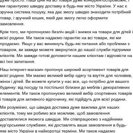
ми гарантуємо швидку доставку в будь-яке місто України. У нас є
зручна система пошуку, яка дає змогу швидко знаходити потрібний
товар, і зручний кошик, який дає змогу легко оформити
замовлення.
Крім того, ми пропонуємо безліч акцій і знижок на товари для дітей і
всієї родини. Ми також надаємо гарантію на всі товари, які ми
продаємо. Якщо у вас виникнуть будь-які питання або проблеми з
товаром, ви завжди можете звернутися до нашої служби підтримки
клієнтів. Ми завжди готові допомогти нашим клієнтам і відповісти на
всі їхні запитання.
Наш інтернет-магазин пропонує широкий асортимент товарів для
всієї родини. Ми маємо великий вибір одягу та взуття для чоловіків,
жінок і дітей. Ви можете купити у нас все, що потрібно для вашого
будинку: від посуду та постільної білизни до меблів і декоративних
елементів. Ми також пропонуємо великий вибір спортивних товарів
і товарів для активного відпочинку, які підійдуть для всієї родини.
Ми розуміємо, що швидка доставка дуже важлива для наших
клієнтів, тому ми робимо все можливе, щоб замовлення
доставлялися якомога швидше. Ми співпрацюємо з надійними
кур'єрськими службами, які доставлять ваше замовлення в будь-
яке місто України в найкоротші терміни. Ми також надаємо