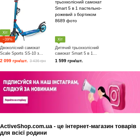
Хіт
−39%
Хіт
Двоколісний самокат
Дитячий трьохколісний
Scale Sports SS-10 з
самокат Smart 5 в 1
ручним гальмом,
пастельно-рожевий з
2 099 грн/шт.
1 599 грн/шт.
3 436 грн
складаний, блакитний
бортиком
ActiveShop.com.ua - це інтернет-магазин товарів
для всієї родини