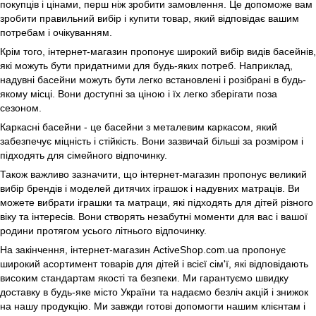
покупців і цінами, перш ніж зробити замовлення. Це допоможе вам
зробити правильний вибір і купити товар, який відповідає вашим
потребам і очікуванням.
Крім того, інтернет-магазин пропонує широкий вибір видів басейнів,
які можуть бути придатними для будь-яких потреб. Наприклад,
надувні басейни можуть бути легко встановлені і розібрані в будь-
якому місці. Вони доступні за ціною і їх легко зберігати поза
сезоном.
Каркасні басейни - це басейни з металевим каркасом, який
забезпечує міцність і стійкість. Вони зазвичай більші за розміром і
підходять для сімейного відпочинку.
Також важливо зазначити, що інтернет-магазин пропонує великий
вибір брендів і моделей дитячих іграшок і надувних матраців. Ви
можете вибрати іграшки та матраци, які підходять для дітей різного
віку та інтересів. Вони створять незабутні моменти для вас і вашої
родини протягом усього літнього відпочинку.
На закінчення, інтернет-магазин ActiveShop.com.ua пропонує
широкий асортимент товарів для дітей і всієї сім'ї, які відповідають
високим стандартам якості та безпеки. Ми гарантуємо швидку
доставку в будь-яке місто України та надаємо безліч акцій і знижок
на нашу продукцію. Ми завжди готові допомогти нашим клієнтам і