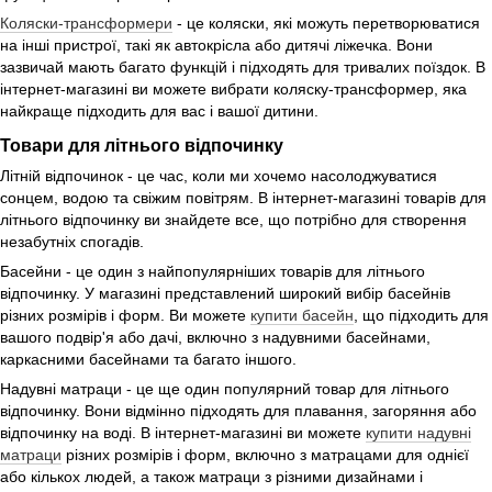
Коляски-трансформери
- це коляски, які можуть перетворюватися
на інші пристрої, такі як автокрісла або дитячі ліжечка. Вони
зазвичай мають багато функцій і підходять для тривалих поїздок. В
інтернет-магазині ви можете вибрати коляску-трансформер, яка
найкраще підходить для вас і вашої дитини.
Товари для літнього відпочинку
Літній відпочинок - це час, коли ми хочемо насолоджуватися
сонцем, водою та свіжим повітрям. В інтернет-магазині товарів для
літнього відпочинку ви знайдете все, що потрібно для створення
незабутніх спогадів.
Басейни - це один з найпопулярніших товарів для літнього
відпочинку. У магазині представлений широкий вибір басейнів
різних розмірів і форм. Ви можете
купити басейн
, що підходить для
вашого подвір'я або дачі, включно з надувними басейнами,
каркасними басейнами та багато іншого.
Надувні матраци - це ще один популярний товар для літнього
відпочинку. Вони відмінно підходять для плавання, загоряння або
відпочинку на воді. В інтернет-магазині ви можете
купити надувні
матраци
різних розмірів і форм, включно з матрацами для однієї
або кількох людей, а також матраци з різними дизайнами і