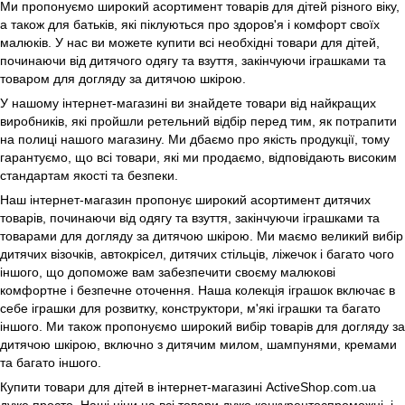
Ми пропонуємо широкий асортимент товарів для дітей різного віку,
а також для батьків, які піклуються про здоров'я і комфорт своїх
малюків. У нас ви можете купити всі необхідні товари для дітей,
починаючи від дитячого одягу та взуття, закінчуючи іграшками та
товаром для догляду за дитячою шкірою.
У нашому інтернет-магазині ви знайдете товари від найкращих
виробників, які пройшли ретельний відбір перед тим, як потрапити
на полиці нашого магазину. Ми дбаємо про якість продукції, тому
гарантуємо, що всі товари, які ми продаємо, відповідають високим
стандартам якості та безпеки.
Наш інтернет-магазин пропонує широкий асортимент дитячих
товарів, починаючи від одягу та взуття, закінчуючи іграшками та
товарами для догляду за дитячою шкірою. Ми маємо великий вибір
дитячих візочків, автокрісел, дитячих стільців, ліжечок і багато чого
іншого, що допоможе вам забезпечити своєму малюкові
комфортне і безпечне оточення. Наша колекція іграшок включає в
себе іграшки для розвитку, конструктори, м'які іграшки та багато
іншого. Ми також пропонуємо широкий вибір товарів для догляду за
дитячою шкірою, включно з дитячим милом, шампунями, кремами
та багато іншого.
Купити товари для дітей в інтернет-магазині ActiveShop.com.ua
дуже просто. Наші ціни на всі товари дуже конкурентоспроможні, і