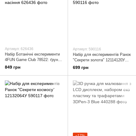
Артикул: 626436
Артикул: 590116
Набір Ботанічні експерименти
Набір для експериментів Ранок
4FUN Game Club 78522: ґрунт,
"Секрети золота" 12114120У
теплиця, насіння
розвиваючий
849 грн
699 грн
−17%