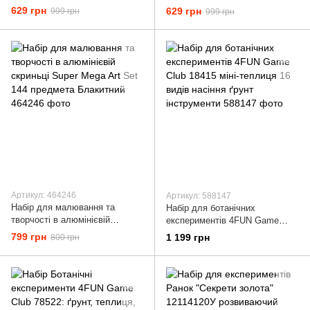
(ножницы, защита для
(ножницы, защита для
629 грн
629 грн
999 грн
999 грн
пальцев, 100 м. PLA пластика)
пальцев, 100 м. PLA пластика)
Артикул: 464246
Артикул: 588147
Набір для малювання та
Набір для ботанічних
творчості в алюмінієвій
експериментів 4FUN Game
скриньці Super Mega Art Set
Club 18415 міні-теплиця 16
799 грн
1 199 грн
800 грн
144 предмета Блакитний
видів насіння ґрунт
інструменти