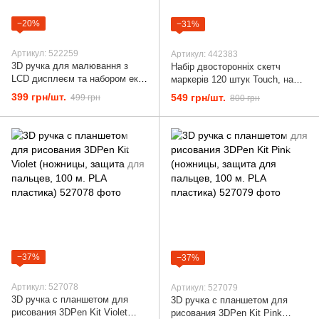
−20%
−31%
Артикул: 522259
Артикул: 442383
3D ручка для малювання з
Набір двосторонніх скетч
LCD дисплеєм та набором еко
маркерів 120 штук Touch, на
пластику 3DPen-2 Pink
спиртовій основі, чорний
399 грн/шт.
549 грн/шт.
499 грн
800 грн
корпус у сумці
−37%
−37%
Артикул: 527078
Артикул: 527079
3D ручка с планшетом для
3D ручка с планшетом для
рисования 3DPen Kit Violet
рисования 3DPen Kit Pink