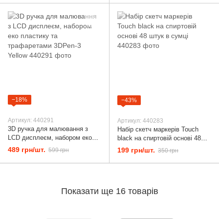
−18%
−43%
Артикул: 440291
Артикул: 440283
3D ручка для малювання з
Набір скетч маркерів Touch
LCD дисплеєм, набором еко
black на спиртовій основі 48
пластику та трафаретами
штук в сумці
489 грн/шт.
199 грн/шт.
599 грн
350 грн
3DPen-3 Yellow
Показати ще 16 товарів