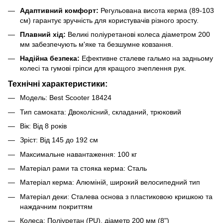
Адаптивний комфорт:
Регульована висота керма (89-103
см) гарантує зручність для користувачів різного зросту.
Плавний хід:
Великі поліуретанові колеса діаметром 200
мм забезпечують м'яке та безшумне ковзання.
Надійна безпека:
Ефективне сталеве гальмо на задньому
колесі та гумові гріпси для кращого зчеплення рук.
Технічні характеристики:
Модель: Best Scooter 18424
Тип самоката: Двоколісний, складаний, трюковий
Вік: Від 8 років
Зріст: Від 145 до 192 см
Максимальне навантаження: 100 кг
Матеріал рами та стояка керма: Сталь
Матеріал керма: Алюміній, широкий велосипедний тип
Матеріал деки: Сталева основа з пластиковою кришкою та
наждачним покриттям
Колеса: Поліуретан (PU), діаметр 200 мм (8")