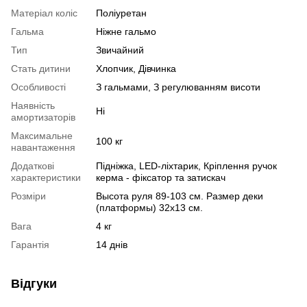
Матеріал коліс
Поліуретан
Гальма
Ніжне гальмо
Тип
Звичайний
Стать дитини
Хлопчик, Дівчинка
Особливості
З гальмами, З регулюванням висоти
Наявність
Ні
амортизаторів
Максимальне
100 кг
навантаження
Додаткові
Підніжка, LED-ліхтарик, Кріплення ручок
характеристики
керма - фіксатор та затискач
Розміри
Высота руля 89-103 см. Размер деки
(платформы) 32х13 см.
Вага
4 кг
Гарантія
14 днів
Відгуки