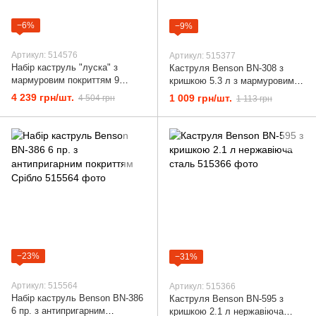
−6%
−9%
Артикул: 514576
Артикул: 515377
Набір каструль "луска" з
Каструля Benson BN-308 з
мармуровим покриттям 9
кришкою 5.3 л з мармуровим
предметів bn-338
покриттям антипригарна
4 239 грн/шт.
1 009 грн/шт.
4 504 грн
1 113 грн
−23%
−31%
Артикул: 515564
Артикул: 515366
Набір каструль Benson BN-386
Каструля Benson BN-595 з
6 пр. з антипригарним
кришкою 2.1 л нержавіюча