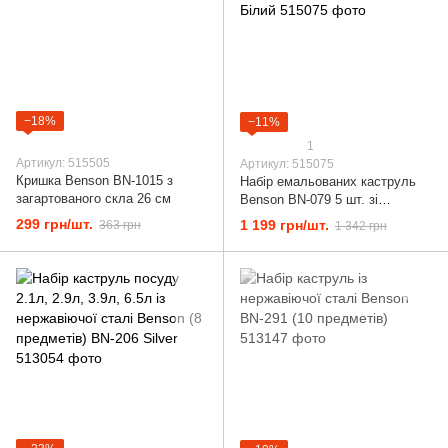
−18%
−11%
1
Артикул: 515505
Артикул: 515075
Кришка Benson BN-1015 з
Набір емальованих каструль
загартованого скла 26 см
Benson BN-079 5 шт. зі
скляними кришками Білий
299 грн/шт.
1 199 грн/шт.
363 грн
1 342 грн