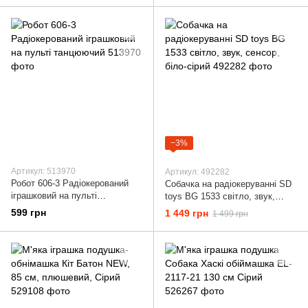
−3%
Артикул: 513970
Артикул: 492282
Робот 606-3 Радіокерований
Собачка на радіокеруванні SD
іграшковий на пульті
toys BG 1533 світло, звук,
танцюючий
сенсор, біло-сірий
599 грн
1 449 грн
1 499 грн