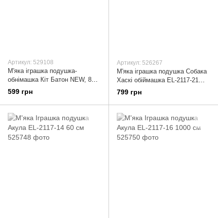
Артикул: 529108
Артикул: 526267
М'яка іграшка подушка-
М'яка іграшка подушка Собака
обнімашка Кіт Батон NEW, 85
Хаскі обіймашка EL-2117-21
см, плюшевий, Сірий
130 см Сірий
599 грн
799 грн