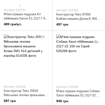
1
Артикул: 525764
Артикул: 514335
М'яка іграшка подушка Кіт
Конструктор Teko 87050
обіймашка Батон EL-2117-7 90
Бойова машина Дозор-Б 404
см Коричневий
деталі
489 грн/шт.
497 грн
Артикул: 514336
Артикул: 526268
Конструктор Teko 25919
М'яка іграшка подушка Собака
Військова техніка броньована
Хаскі обіймашка EL-2117-22
машина Козак-2М1 414
150 см Сірий
587 грн
949 грн
деталей у коробці