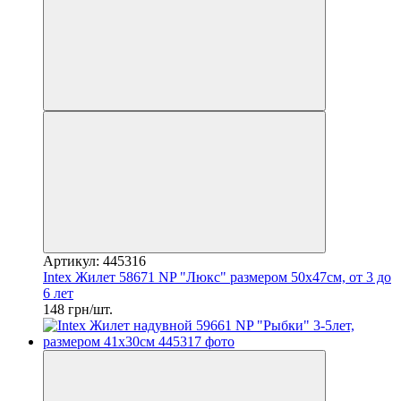
Артикул: 445316
Intex Жилет 58671 NP "Люкс" размером 50х47см, от 3 до
6 лет
148 грн/шт.