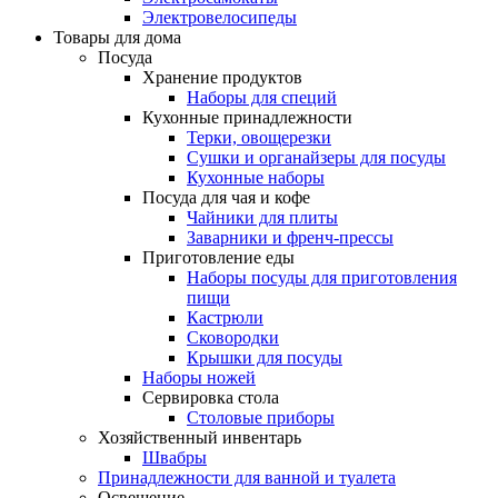
Электровелосипеды
Товары для дома
Посуда
Хранение продуктов
Наборы для специй
Кухонные принадлежности
Терки, овощерезки
Сушки и органайзеры для посуды
Кухонные наборы
Посуда для чая и кофе
Чайники для плиты
Заварники и френч-прессы
Приготовление еды
Наборы посуды для приготовления
пищи
Кастрюли
Сковородки
Крышки для посуды
Наборы ножей
Сервировка стола
Столовые приборы
Хозяйственный инвентарь
Швабры
Принадлежности для ванной и туалета
Освещение