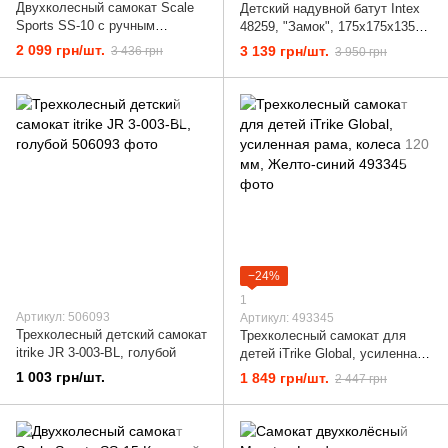
Двухколесный самокат Scale
Детский надувной батут Intex
Sports SS-10 с ручным
48259, "Замок", 175x175x135
тормозом, складной, голубой
см
2 099 грн/шт.
3 139 грн/шт.
3 436 грн
3 950 грн
−24%
1
Артикул: 506093
Артикул: 493345
Трехколесный детский самокат
Трехколесный самокат для
itrike JR 3-003-BL, голубой
детей iTrike Global, усиленная
рама, колеса 120 мм, Желто-
1 003 грн/шт.
1 849 грн/шт.
2 447 грн
синий