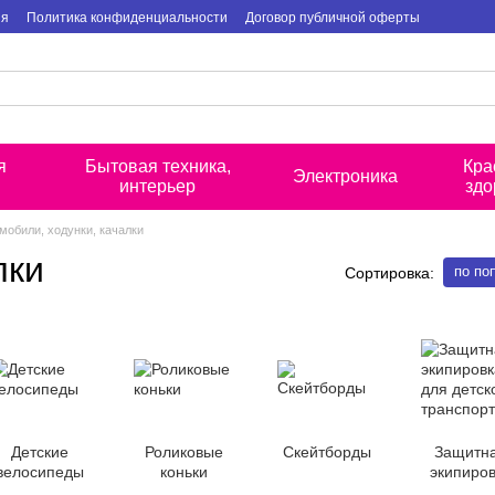
ия
Политика конфиденциальности
Договор публичной оферты
я
Бытовая техника,
Кра
Электроника
интерьер
здо
мобили, ходунки, качалки
лки
по по
Сортировка:
Детские
Роликовые
Скейтборды
Защитн
велосипеды
коньки
экипиро
для детск