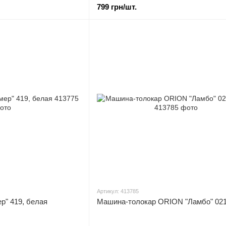
799 грн/шт.
Артикул: 413785
р" 419, белая
Машина-толокар ORION "Ламбо" 021