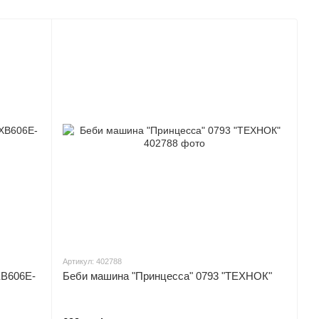
рта
Артикул: 402788
XB606E-
Беби машина "Принцесса" 0793 "ТЕХНОК"