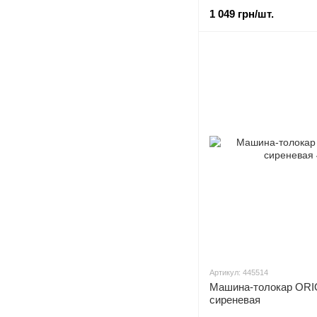
1 049 грн/шт.
Артикул: 445514
Машина-толокар ORI
сиреневая