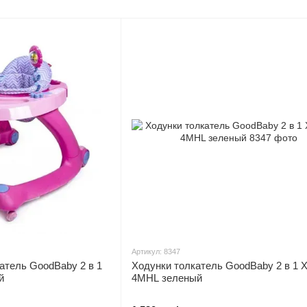
транспо
Артикул: 8347
атель GoodBaby 2 в 1
Ходунки толкатель GoodBaby 2 в 1 
й
4MHL зеленый