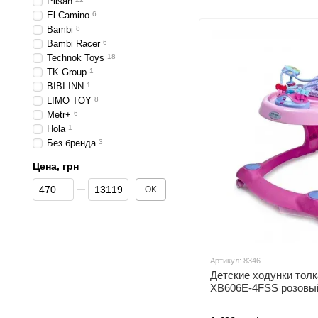
Pilsan
El Camino
6
Bambi
8
Bambi Racer
6
Technok Toys
18
TK Group
1
BIBI-INN
1
LIMO TOY
8
Metr+
6
Hola
1
Без бренда
3
Цена, грн
От Цена, грн
До Цена, грн
OK
Артикул: 8346
Детские ходунки толк
XB606E-4FSS розовы