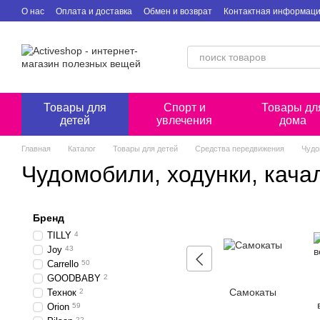
Перейти к основному контенту
О нас
Оплата и доставка
Обмен и возврат
Контактная информац
Товары для
Спорт и
Товары дл
детей
увлечения
дома
Главная
Каталог
Товары для детей
Средства передвижения
Чудо
Чудомобили, ходунки, кача
Бренд
TILLY
4
Joy
43
Carrello
50
GOODBABY
2
Самокаты
Технок
2
Orion
59
22