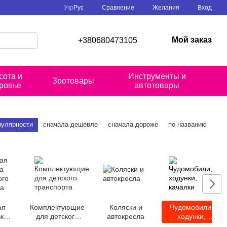
Сравнение
Укр
Рус
Желания
Вход
Мой заказ
+380680473105
сота и
Инструменты и
Зоотовары
ровье
автотовары
пулярности
сначала дешевле
сначала дороже
по названию
ая
Комплектующие
Коляски и
Чудомобили,
вка
для детского
автокресла
ходунки,
ого
транспорта
качалки