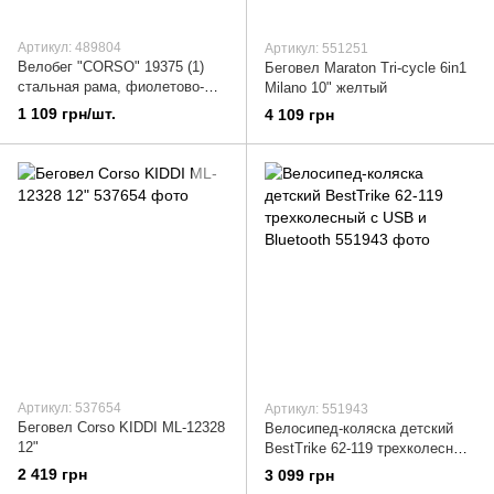
Артикул: 489804
Артикул: 551251
Велобег "CORSO" 19375 (1)
Беговел Maraton Tri-cycle 6in1
стальная рама, фиолетово-
Milano 10" желтый
розовый
1 109 грн/шт.
4 109 грн
Артикул: 537654
Артикул: 551943
Беговел Corso KIDDI ML-12328
Велосипед-коляска детский
12"
BestTrike 62-119 трехколесный
с USB и Bluetooth
2 419 грн
3 099 грн