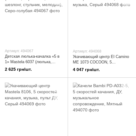
Артикул: 494067
Артикул: 494068
Детская люлька-качалка «5 в
Укачивающий центр El Camino
1» Mastela 6037 (люлька,
ME 1073 COCOON, 5
переноска, шезлонг, стульчик,
скоростей качания, музыка,
2 625 грн/шт.
4 047 грн/шт.
мелодии), Серо-голубая
Серый