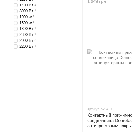
1 249 грн
1400 Вт
1
3000 Вт
1
1000 w
1
1500 w
2
1600 Вт
1
2800 Вт
1
2000 Вт
2
2200 Вт
1
Артикул: 526419
Контактный прижимно
сендвичница Domotec
антипригарным покры