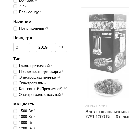
Domotec
ZP
2
Без бренду
4
Наличие
Нет в наличии
26
Цена, грн
От Цена, грн
До Цена, грн
OK
Тип
Гриль прижимной
2
Поверхность для жарки
1
Электрошашлычница
11
Электрогриль
1
Контактный (Прижимной)
10
Электрогриль открытый
1
Мощность
Артикул: 526411
1500 Вт
2
Электрошашлычница
7781 1000 Вт + 6 шам
1800 Вт
2
1000 Вт
9
1200 Вт
1