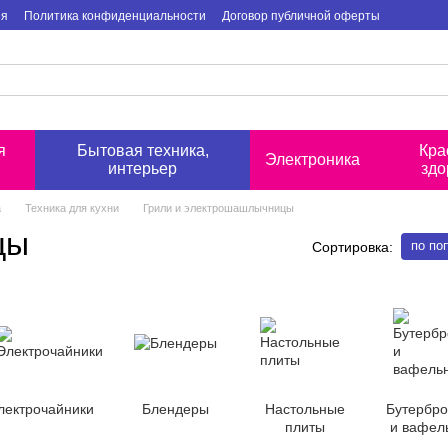
ия
Политика конфиденциальности
Договор публичной оферты
я
Бытовая техника,
Кра
Электроника
интерьер
здо
а
Техника для кухни
Грили и электрошашлычницы
цы
по по
Сортировка:
лектрочайники
Блендеры
Настольные
Бутербр
плиты
и вафел