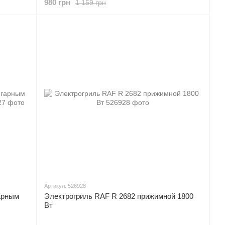
980 грн
1 159 грн
Артикул: 526928
арным
Электрогриль RAF R 2682 прижимной 1800
Вт