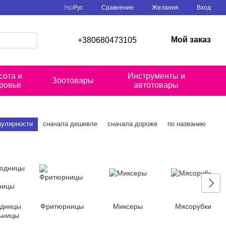
Сравнение
Укр
Рус
Желания
Вход
Мой заказ
+380680473105
сота и
Инструменты и
Зоотовары
ровье
автотовары
пулярности
сначала дешевле
сначала дороже
по названию
одницы
Фритюрницы
Миксеры
Мясорубки
ьницы