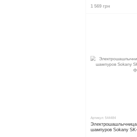
1 569 грн
Артикул: 544484
Электрошашлычница 
шампуров Sokany SK-