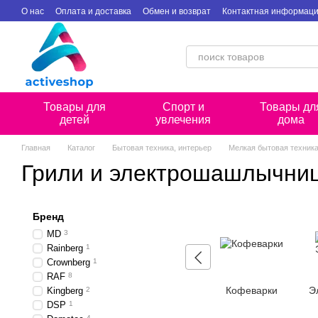
Перейти к основному контенту
О нас
Оплата и доставка
Обмен и возврат
Контактная информац
Товары для
Спорт и
Товары дл
детей
увлечения
дома
Главная
Каталог
Бытовая техника, интерьер
Мелкая бытовая техник
Грили и электрошашлычни
Бренд
MD
3
Rainberg
1
Crownberg
1
RAF
8
Кофеварки
Э
Kingberg
2
DSP
1
4