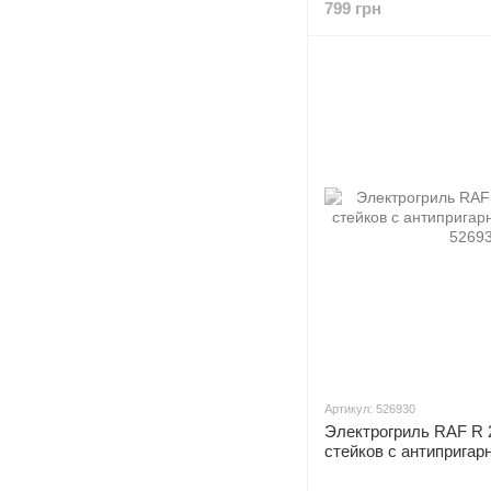
799 грн
Артикул: 526930
Электрогриль RAF R 
стейков с антипригар