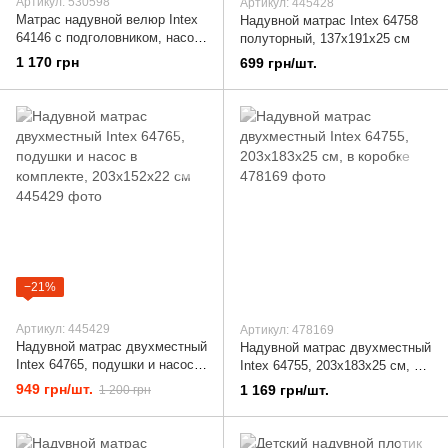
Артикул: 530598
Артикул: 445428
Матрас надувной велюр Intex
Надувной матрас Intex 64758
64146 с подголовником, насос
полуторный, 137х191х25 см
клапан 3в1 99х191х25 см
1 170 грн
699 грн/шт.
Черный
−21%
Артикул: 445429
Артикул: 478169
Надувной матрас двухместный
Надувной матрас двухместный
Intex 64765, подушки и насос в
Intex 64755, 203x183x25 см, в
комплекте, 203х152х22 см
коробке
949 грн/шт.
1 169 грн/шт.
1 200 грн