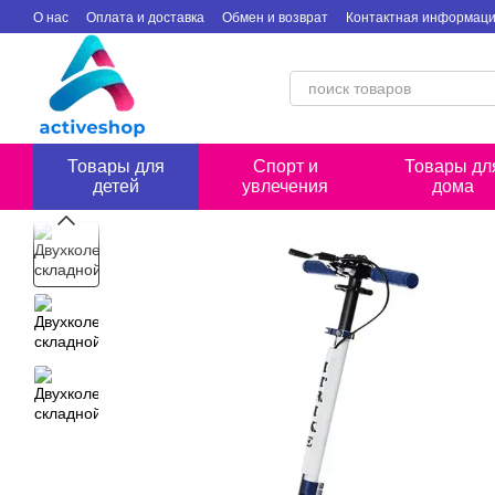
Перейти к основному контенту
О нас
Оплата и доставка
Обмен и возврат
Контактная информац
Товары для
Спорт и
Товары дл
детей
увлечения
дома