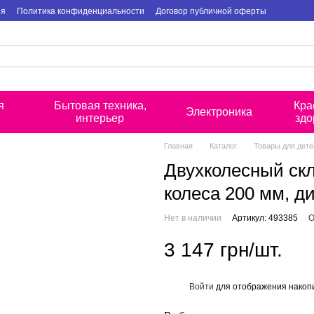
ия
Политика конфиденциальности
Договор публичной оферты
я
Бытовая техника,
Кра
Электроника
интерьер
здо
Главная
Каталог
Товары для дете
Двухколесный скл
колеса 200 мм, д
Нет в наличии
Артикул: 493385
О
3 147 грн/шт.
Войти
для отображения накопи
%