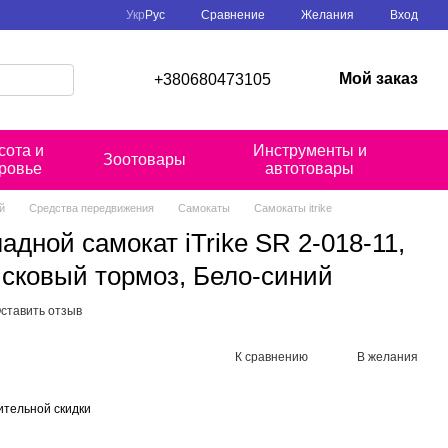
Сравнение
Укр
Рус
Желания
Вход
Мой заказ
+380680473105
сота и
Инструменты и
Зоотовары
ровье
автотовары
й
Средства передвижения
Самокаты
Самокаты itrike
адной самокат iTrike SR 2-018-11,
исковый тормоз, Бело-синий
ставить отзыв
К сравнению
В желания
тельной скидки