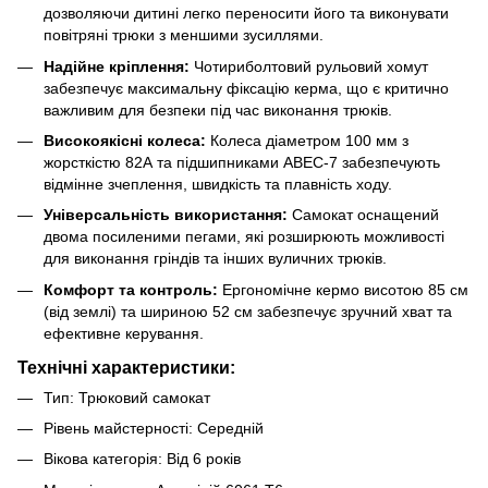
дозволяючи дитині легко переносити його та виконувати
повітряні трюки з меншими зусиллями.
Надійне кріплення:
Чотириболтовий рульовий хомут
забезпечує максимальну фіксацію керма, що є критично
важливим для безпеки під час виконання трюків.
Високоякісні колеса:
Колеса діаметром 100 мм з
жорсткістю 82А та підшипниками ABEC-7 забезпечують
відмінне зчеплення, швидкість та плавність ходу.
Універсальність використання:
Самокат оснащений
двома посиленими пегами, які розширюють можливості
для виконання гріндів та інших вуличних трюків.
Комфорт та контроль:
Ергономічне кермо висотою 85 см
(від землі) та шириною 52 см забезпечує зручний хват та
ефективне керування.
Технічні характеристики:
Тип: Трюковий самокат
Рівень майстерності: Середній
Вікова категорія: Від 6 років