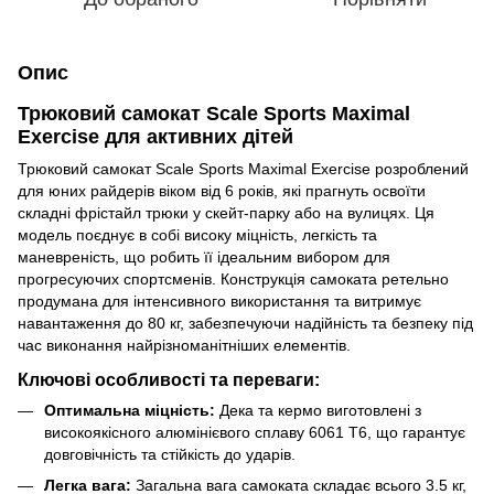
Опис
Трюковий самокат Scale Sports Maximal
Exercise для активних дітей
Трюковий самокат Scale Sports Maximal Exercise розроблений
для юних райдерів віком від 6 років, які прагнуть освоїти
складні фрістайл трюки у скейт-парку або на вулицях. Ця
модель поєднує в собі високу міцність, легкість та
маневреність, що робить її ідеальним вибором для
прогресуючих спортсменів. Конструкція самоката ретельно
продумана для інтенсивного використання та витримує
навантаження до 80 кг, забезпечуючи надійність та безпеку під
час виконання найрізноманітніших елементів.
Ключові особливості та переваги:
Оптимальна міцність:
Дека та кермо виготовлені з
високоякісного алюмінієвого сплаву 6061 T6, що гарантує
довговічність та стійкість до ударів.
Легка вага:
Загальна вага самоката складає всього 3.5 кг,