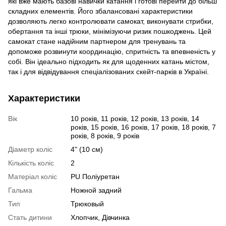
які вже мають базові навички катання і готові перейти до більш
складних елементів. Його збалансовані характеристики
дозволяють легко контролювати самокат, виконувати стрибки,
обертання та інші трюки, мінімізуючи ризик пошкоджень. Цей
самокат стане надійним партнером для тренувань та
допоможе розвинути координацію, спритність та впевненість у
собі. Він ідеально підходить як для щоденних катань містом,
так і для відвідування спеціалізованих скейт-парків в Україні.
Характеристики
Вік
10 років, 11 років, 12 років, 13 років, 14
років, 15 років, 16 років, 17 років, 18 років, 7
років, 8 років, 9 років
Діаметр коліс
4" (10 см)
Кількість коліс
2
Матеріал коліс
PU Поліуретан
Гальма
Ножной задний
Тип
Трюковый
Стать дитини
Хлопчик, Дівчинка