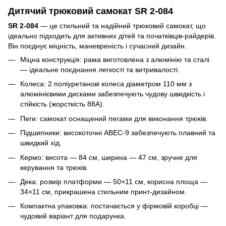
Дитячий трюковий самокат SR 2-084
SR 2-084
— це стильний та надійний трюковий самокат, що
ідеально підходить для активних дітей та початківців-райдерів.
Він поєднує міцність, маневреність і сучасний дизайн.
Міцна конструкція: рама виготовлена з алюмінію та сталі
— ідеальне поєднання легкості та витривалості.
Колеса: 2 поліуретанові колеса діаметром 110 мм з
алюмінієвими дисками забезпечують чудову швидкість і
стійкість (жорсткість 88A).
Пеги: самокат оснащений пегами для виконання трюків.
Підшипники: високоточні ABEC-9 забезпечують плавний та
швидкий хід.
Кермо: висота — 84 см, ширина — 47 см, зручне для
керування та трюків.
Дека: розмір платформи — 50×11 см, корисна площа —
34×11 см, прикрашена стильним принт-дизайном.
Компактна упаковка: постачається у фірмовій коробці —
чудовий варіант для подарунка.