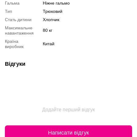
Гальма
Ніжне гальмо
Тип
Трюковий
Стать дитини
Хлопчик
Максимальне
80 кг
навантаження
Країна
Китай
виробник
Відгуки
Додайте перший відгук
Написати відгук