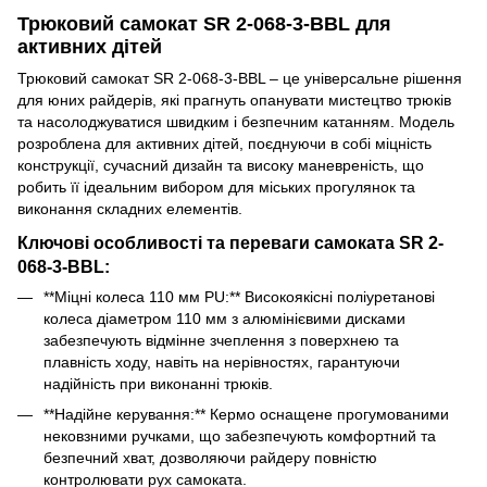
Трюковий самокат SR 2-068-3-BBL для
активних дітей
Трюковий самокат SR 2-068-3-BBL – це універсальне рішення
для юних райдерів, які прагнуть опанувати мистецтво трюків
та насолоджуватися швидким і безпечним катанням. Модель
розроблена для активних дітей, поєднуючи в собі міцність
конструкції, сучасний дизайн та високу маневреність, що
робить її ідеальним вибором для міських прогулянок та
виконання складних елементів.
Ключові особливості та переваги самоката SR 2-
068-3-BBL:
**Міцні колеса 110 мм PU:** Високоякісні поліуретанові
колеса діаметром 110 мм з алюмінієвими дисками
забезпечують відмінне зчеплення з поверхнею та
плавність ходу, навіть на нерівностях, гарантуючи
надійність при виконанні трюків.
**Надійне керування:** Кермо оснащене прогумованими
нековзними ручками, що забезпечують комфортний та
безпечний хват, дозволяючи райдеру повністю
контролювати рух самоката.