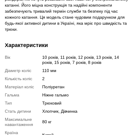
катанні. Його міцна конструкція та надійні компоненти
забезпечують тривалий термін служби та безпеку під час
кожного катання. Ця модель стане чудовим подарунком для
будь-якої активної дитини в Україні, яка мріє про швидкість та
трюки.
Характеристики
Вік
10 років, 11 років, 12 років, 13 років, 14
років, 15 років, 7 років, 8 років
Діаметр коліс
110 мм
Кількість коліс
2
Матеріал коліс
Поліуретан
Гальма
Ніжне гальмо
Тип
Трюковий
Стать дитини
Хлопчик, Дівчинка
Максимальне
80 кг
навантаження
Країна
Китай