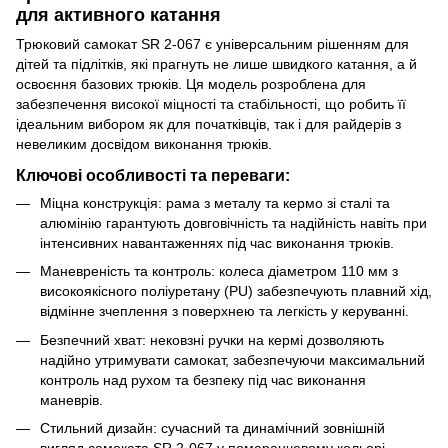
для активного катання
Трюковий самокат SR 2-067 є універсальним рішенням для
дітей та підлітків, які прагнуть не лише швидкого катання, а й
освоєння базових трюків. Ця модель розроблена для
забезпечення високої міцності та стабільності, що робить її
ідеальним вибором як для початківців, так і для райдерів з
невеликим досвідом виконання трюків.
Ключові особливості та переваги:
Міцна конструкція: рама з металу та кермо зі сталі та
алюмінію гарантують довговічність та надійність навіть при
інтенсивних навантаженнях під час виконання трюків.
Маневреність та контроль: колеса діаметром 110 мм з
високоякісного поліуретану (PU) забезпечують плавний хід,
відмінне зчеплення з поверхнею та легкість у керуванні.
Безпечний хват: нековзні ручки на кермі дозволяють
надійно утримувати самокат, забезпечуючи максимальний
контроль над рухом та безпеку під час виконання
маневрів.
Стильний дизайн: сучасний та динамічний зовнішній
вигляд самоката SR 2-067 у помаранчевому кольорі