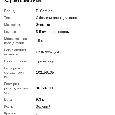
Характеристики
Бренд
El Camino
Тип
Стільчики для годування
Матеріал
Экокожа
Колеса
5,5 см, со стопором
Максимальна
15 кг
вага дитини
Регулювання
Пять позиций
по висоті
Нахил спинки
Три позиції
Розміри в
складеному
102x58x35
стані
Розміри в
розкладеному
86x58x111
стані
Вага
9.3 кг
Колір
Зелений
Країна-