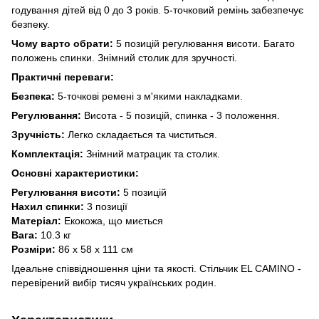
годування дітей від 0 до 3 років. 5-точковий ремінь забезпечує
безпеку.
Чому варто обрати:
5 позицій регулювання висоти. Багато
положень спинки. Знімний столик для зручності.
Практичні переваги:
Безпека:
5-точкові ремені з м'якими накладками.
Регулювання:
Висота - 5 позицій, спинка - 3 положення.
Зручність:
Легко складається та чиститься.
Комплектація:
Знімний матрацик та столик.
Основні характеристики:
Регулювання висоти:
5 позицій
Нахил спинки:
3 позиції
Матеріал:
Екокожа, що миється
Вага:
10.3 кг
Розміри:
86 х 58 х 111 см
Ідеальне співвідношення ціни та якості. Стільчик EL CAMINO -
перевірений вибір тисяч українських родин.