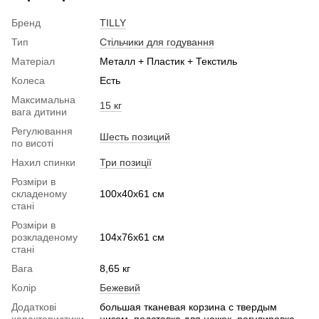
Бренд
TILLY
Тип
Стільчики для годування
Матеріал
Металл + Пластик + Текстиль
Колеса
Есть
Максимальна
15 кг
вага дитини
Регулювання
Шесть позиций
по висоті
Нахил спинки
Три позиції
Розміри в
складеному
100x40x61 см
стані
Розміри в
розкладеному
104x76x61 см
стані
Вага
8,65 кг
Колір
Бежевий
Додаткові
большая тканевая корзина с твердым