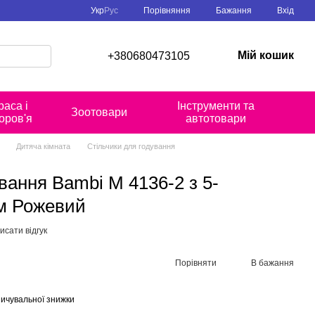
Порівняння
Укр
Рус
Бажання
Вхід
Мій кошик
+380680473105
раса і
Інструменти та
Зоотовари
оров'я
автотовари
Дитяча кімната
Стільчики для годування
вання Bambi M 4136-2 з 5-
м Рожевий
исати відгук
Порівняти
В бажання
ичувальної знижки