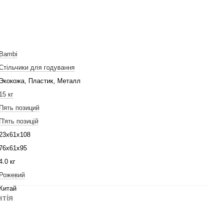
Bambi
Стільчики для годування
Экокожа, Пластик, Металл
15 кг
Пять позиций
П'ять позицій
23x61x108
76x61x95
4.0 кг
Рожевий
Китай
нтія