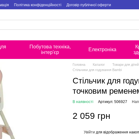
мація
Політика конфіденційності
Договір публічної оферти
для
Побутова техніка,
К
Електроніка
інтер'єр
зд
Головна
Каталог
Товари для дітей
Стільчики для годування Bambi
Стільчик для году
точковим ремене
В наявності
Артикул: 506927
Нап
2 059 грн
Увійти
для відображення накоп
%