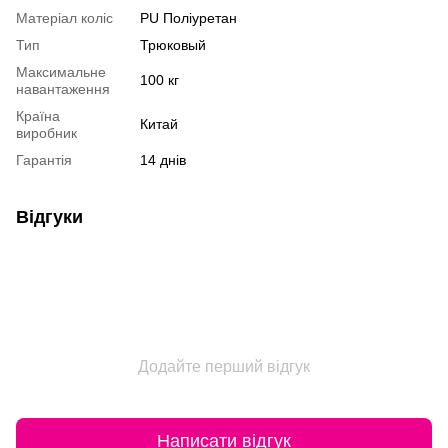
Матеріал коліс
PU Поліуретан
Тип
Трюковый
Максимальне
100 кг
навантаження
Країна
Китай
виробник
Гарантія
14 днів
Відгуки
Додайте перший відгук
Написати відгук