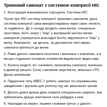
Трюковий самокат з системою компресії HIC
1. Конструкція максимально спрощена. Система-HIC.
Трохи про HIC-систему компресії трюкових самокатів: дана
система компресії сама використовувана через свою легкість
та надійність. До її складу входить сама вилка, спеціальна
проставка, болт, хомут і "якір" у внутрішній частині вилки,
компресія утримується внаслідок болта, вкрученого в "якір" у
вилці. Компресія - це деталь, за допомогою якої кермо
самоката кріпиться до вилки.
2. Рама даного самоката посилена і виконана з алюмінію, а в
місцях з'єднання основних елементів видніються зварні шви.
3. Колеса моделі, як і належить трюковому самокату, маленькі
в діаметрі (всього 11см) з великою жорсткістю, виконані з PU.
Диски алюмінієві.
4. Підшипник типу ABEC 7 робить самокат по-справжньому
швидкісним і зручним для розгону під час виконання трюків.
5. Досить довга вузька дека покрита спеціальною шкіркою, яка
забезпечить краще зчеплення ноги райдера з нею.
6. Накладки на кермо, іншими словами гріпси, у даного