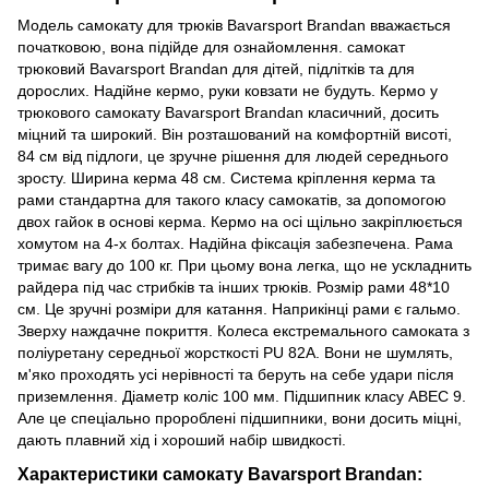
Модель самокату для трюків Bavarsport Brandan вважається
початковою, вона підійде для ознайомлення. самокат
трюковий Bavarsport Brandan для дітей, підлітків та для
дорослих. Надійне кермо, руки ковзати не будуть. Кермо у
трюкового самокату Bavarsport Brandan класичний, досить
міцний та широкий. Він розташований на комфортній висоті,
84 см від підлоги, це зручне рішення для людей середнього
зросту. Ширина керма 48 см. Система кріплення керма та
рами стандартна для такого класу самокатів, за допомогою
двох гайок в основі керма. Кермо на осі щільно закріплюється
хомутом на 4-х болтах. Надійна фіксація забезпечена. Рама
тримає вагу до 100 кг. При цьому вона легка, що не ускладнить
райдера під час стрибків та інших трюків. Розмір рами 48*10
см. Це зручні розміри для катання. Наприкінці рами є гальмо.
Зверху наждачне покриття. Колеса екстремального самоката з
поліуретану середньої жорсткості PU 82A. Вони не шумлять,
м'яко проходять усі нерівності та беруть на себе удари після
приземлення. Діаметр коліс 100 мм. Підшипник класу ABEC 9.
Але це спеціально пророблені підшипники, вони досить міцні,
дають плавний хід і хороший набір швидкості.
Характеристики самокату Bavarsport Brandan: