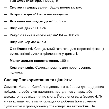
Тип амортизатора:
Передній
Система гальмування:
Заднє ножне гальмо
Покриття деки:
Нековзна наждачка
Довжина площадки деки:
36.5 см
Ширина деки:
11.7 см
Регулювання висоти керма:
84 — 108 см
Ширина керма:
47 см
Особливості:
Спеціальний затискач для жорсткої фіксації
ручок, знімні ручки з кріпленням у тримачі.
Максимальне навантаження:
100 кг
Комплектація:
Самокат, ремінь для перенесення,
підніжка.
Сценарії використання та цінність:
Самокат Maraton Comfort є ідеальним вибором для щоденних
поїздок на роботу чи навчання, прогулянок у парку або
швидкого переміщення по місту. Його легка вага (всього 4.75
кг) та компактність після складання роблять його зручним
супутником у громадському транспорті чи автомобілі. Ця