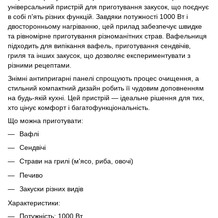
універсальний пристрій для приготування закусок, що поєднує
в собі п'ять різних функцій. Завдяки потужності 1000 Вт і
двосторонньому нагріванню, цей прилад забезпечує швидке
та рівномірне приготування різноманітних страв. Вафельниця
підходить для випікання вафель, приготування сендвічів,
гриля та інших закусок, що дозволяє експериментувати з
різними рецептами.
Знімні антипригарні панелі спрощують процес очищення, а
стильний компактний дизайн робить її чудовим доповненням
на будь-якій кухні. Цей пристрій — ідеальне рішення для тих,
хто цінує комфорт і багатофункціональність.
Що можна приготувати:
Вафлі
Сендвічі
Страви на грилі (м'ясо, риба, овочі)
Печиво
Закуски різних видів
Характеристики:
Потужність: 1000 Вт