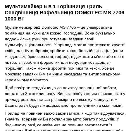
Мультимейкер 6 в 1 Горішниця Гриль
Сендвічниця Вафельниця DOMOTEC MS 7706
1000 Вт
Мультимейкер 6в1 Domotec MS 7706 – це універсальна
помічниця на кухні для кожної господині. Вона буквально
додає «кілька рук» при готуванні завдяки своїй
мультифункціональності. У приладі можна приготувати хрусткі
хлібці для бутербродів, зробити товсті бельгійські вафлі (вони
ж віденські, брюссельські, гофре), підсмажити м'ясо або овочі
як гриль і зробити формочки для популярних ласощів -
"горішків". Також можна зробити пончики та кекси. Усе це
можливо завдяки 6-м змінним насадкам та антипригарному
керамічному покриттю.
Щоб розігріти сендвічницю до початку повноцінної роботи,
достатньо 3-х хвилин часу. Випічка відбувається швидко, жар у
приладі розподіляється рівномірно по всьому корпусу, тож
Ваші страви будуть максимально пропеченими та смачними.
Прилад не повинен важко закриватися. Якщо так відбувається,
значить, всередину Ви поклали занадто багато продуктів. У
будь-якому разі, сендвічниця не повинна закриватися із
зусиллям. Виймати ж приготовлену їжу слід пластиковою або