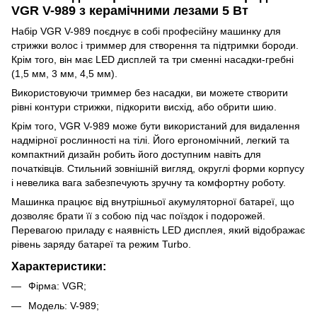
VGR V-989 з керамічними лезами 5 Вт
Набір VGR V-989 поєднує в собі професійну машинку для
стрижки волос і триммер для створення та підтримки бороди.
Крім того, він має LED дисплей та три сменні насадки-гребні
(1,5 мм, 3 мм, 4,5 мм).
Використовуючи триммер без насадки, ви можете створити
рівні контури стрижки, підкорити висхід, або обрити шию.
Крім того, VGR V-989 може бути використаний для видалення
надмірної рослинності на тілі. Його ергономічний, легкий та
компактний дизайн робить його доступним навіть для
початківців. Стильний зовнішній вигляд, округлі форми корпусу
і невелика вага забезпечують зручну та комфортну роботу.
Машинка працює від внутрішньої акумуляторної батареї, що
дозволяє брати її з собою під час поїздок і подорожей.
Перевагою приладу є наявність LED дисплея, який відображає
рівень заряду батареї та режим Turbo.
Характеристики:
Фірма: VGR;
Модель: V-989;