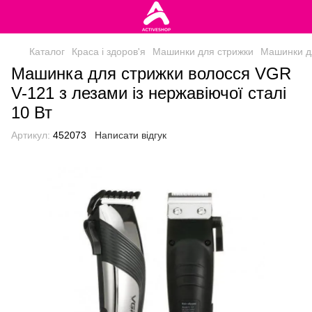
Каталог
Краса і здоров'я
Машинки для стрижки
Машинки д
Машинка для стрижки волосся VGR
V-121 з лезами із нержавіючої сталі
10 Вт
Артикул:
452073
Написати відгук