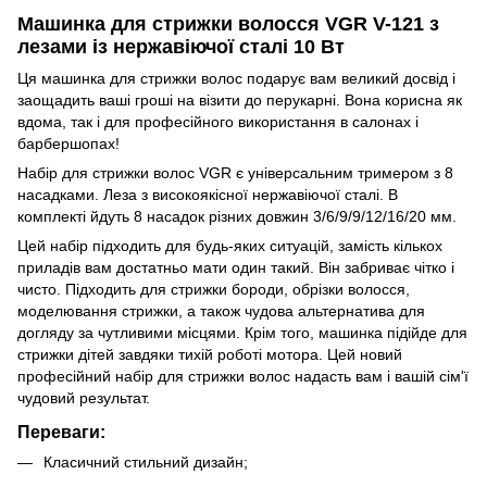
Машинка для стрижки волосся VGR V-121 з
лезами із нержавіючої сталі 10 Вт
Ця машинка для стрижки волос подарує вам великий досвід і
заощадить ваші гроші на візити до перукарні. Вона корисна як
вдома, так і для професійного використання в салонах і
барбершопах!
Набір для стрижки волос VGR є універсальним тримером з 8
насадками. Леза з високоякісної нержавіючої сталі. В
комплекті йдуть 8 насадок різних довжин 3/6/9/9/12/16/20 мм.
Цей набір підходить для будь-яких ситуацій, замість кількох
приладів вам достатньо мати один такий. Він забриває чітко і
чисто. Підходить для стрижки бороди, обрізки волосся,
моделювання стрижки, а також чудова альтернатива для
догляду за чутливими місцями. Крім того, машинка підійде для
стрижки дітей завдяки тихій роботі мотора. Цей новий
професійний набір для стрижки волос надасть вам і вашій сім'ї
чудовий результат.
Переваги:
Класичний стильний дизайн;