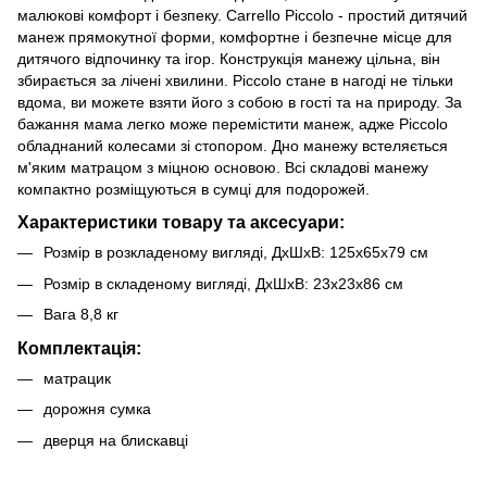
малюкові комфорт і безпеку. Carrello Piccolo - простий дитячий
манеж прямокутної форми, комфортне і безпечне місце для
дитячого відпочинку та ігор. Конструкція манежу цільна, він
збирається за лічені хвилини. Piccolo стане в нагоді не тільки
вдома, ви можете взяти його з собою в гості та на природу. За
бажання мама легко може перемістити манеж, адже Piccolo
обладнаний колесами зі стопором. Дно манежу встеляється
м'яким матрацом з міцною основою. Всі складові манежу
компактно розміщуються в сумці для подорожей.
Характеристики товару та аксесуари:
Розмір в розкладеному вигляді, ДхШхВ: 125х65х79 см
Розмір в складеному вигляді, ДхШхВ: 23х23х86 см
Вага 8,8 кг
Комплектація:
матрацик
дорожня сумка
дверця на блискавці