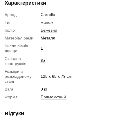
Характеристики
Бренд
Carrello
Тип
манеж
Колір
Бежевий
Матеріал рами
Металл
Число рівнів
1
днища
Складна
Да
конструкція
Розміри в
розкладеному
125 х 65 х 79 см
стані
Вага
9 кг
Форма
Прямокутний
Відгуки