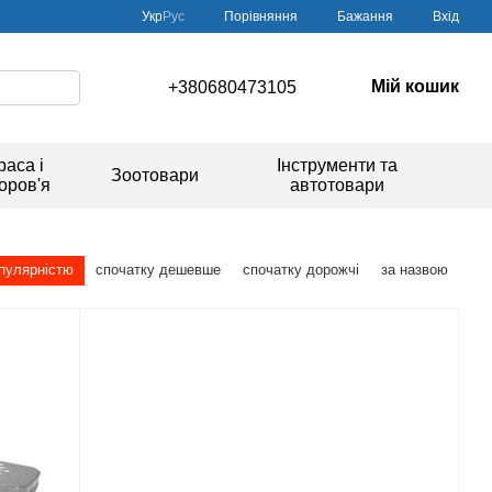
Порівняння
Укр
Рус
Бажання
Вхід
Мій кошик
+380680473105
раса і
Інструменти та
Зоотовари
оров'я
автотовари
опулярністю
спочатку дешевше
спочатку дорожчі
за назвою