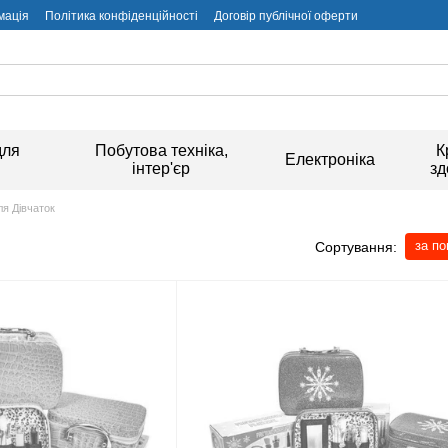
мація
Політика конфіденційності
Договір публічної оферти
для
Побутова техніка,
К
Електроніка
інтер'єр
зд
ля Дівчаток
за п
Сортування: