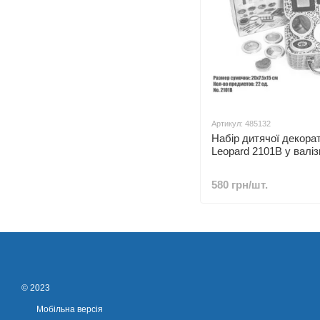
Артикул: 485132
Набір дитячої декора
Leopard 2101B у валіз
580 грн/шт.
© 2023
Мобільна версія