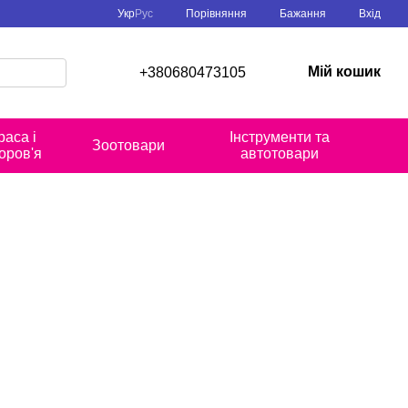
Порівняння
Укр
Рус
Бажання
Вхід
Мій кошик
+380680473105
раса і
Інструменти та
Зоотовари
оров'я
автотовари