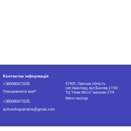
Контактна інформація
+380680473105
67805, Одеська область,
смт.Авангард, вул.Базова,17/30
Передзвонити вам?
ТЦ “Нове Місто” магазин 27/4
Мапа проїзду
+380680473105
activeshopukraine@gmail.com