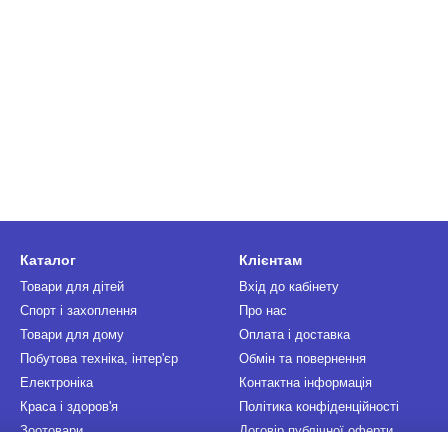
Каталог
Клієнтам
Товари для дітей
Вхід до кабінету
Спорт і захоплення
Про нас
Товари для дому
Оплата і доставка
Побутова техніка, інтер'єр
Обмін та повернення
Електроніка
Контактна інформація
Краса і здоров'я
Політика конфіденційності
Зоотовари
Договір публічної оферти