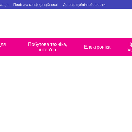
мація
Політика конфіденційності
Договір публічної оферти
для
Побутова техніка,
К
Електроніка
інтер'єр
зд