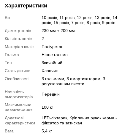
Характеристики
Вік
10 років, 11 років, 12 років, 13 років, 14
років, 15 років, 7 років, 8 років, 9 років
Діаметр коліс
230 мм + 200 мм
Кількість коліс
2
Матеріал коліс
Поліуретан
Гальма
Ніжне гальмо
Тип
Звичайний
Стать дитини
Хлопчик
Особливості
З гальмами, З амортизатором, З
регулюванням висоти
Наявність
Передній
амортизаторів
Максимальне
100 кг
навантаження
Додаткові
LED-ліхтарик, Кріплення ручок керма -
характеристики
фіксатор та затискач
Вага
5,4 кг