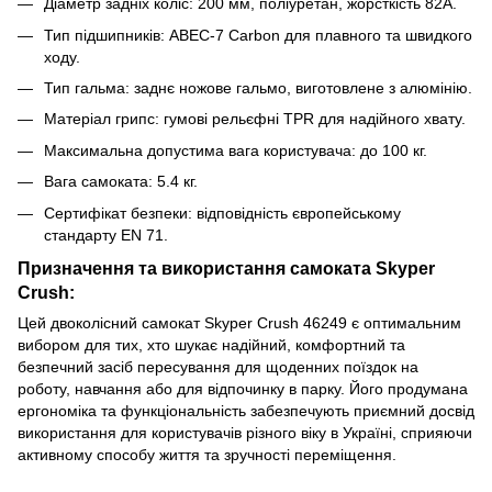
Діаметр задніх коліс: 200 мм, поліуретан, жорсткість 82А.
Тип підшипників: ABEC-7 Carbon для плавного та швидкого
ходу.
Тип гальма: заднє ножове гальмо, виготовлене з алюмінію.
Матеріал грипс: гумові рельєфні TPR для надійного хвату.
Максимальна допустима вага користувача: до 100 кг.
Вага самоката: 5.4 кг.
Сертифікат безпеки: відповідність європейському
стандарту EN 71.
Призначення та використання самоката Skyper
Crush:
Цей двоколісний самокат Skyper Crush 46249 є оптимальним
вибором для тих, хто шукає надійний, комфортний та
безпечний засіб пересування для щоденних поїздок на
роботу, навчання або для відпочинку в парку. Його продумана
ергономіка та функціональність забезпечують приємний досвід
використання для користувачів різного віку в Україні, сприяючи
активному способу життя та зручності переміщення.