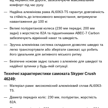
від нерівностей дороги, забезпечуючи максимальний
комфорт під час руху.
Надійна алюмінієва рама AL6063-T5 гарантує довговічність
та стійкість до інтенсивного використання, витримуючи
навантаження до 100 кг.
Великі поліуретанові колеса (230 мм передні, 200 мм
задні) з жорсткістю 82А та підшипниками ABEC-7 Carbon
забезпечують відмінний накат та швидкість.
Зручна алюмінієва система складання дозволяє швидко та
легко транспортувати або зберігати самокат, що робить
його ідеальним для активного міського ритму.
Безпечне ножове заднє гальмо з алюмінію для швидкої та
надійної зупинки у будь-якій ситуації.
Технічні характеристики самоката Skyper Crush
46249:
Матеріал рами: високоякісний алюмінієвий сплав AL6063-
T5.
Діаметр передніх коліс: 230 мм, поліуретан, жорсткість
82А.