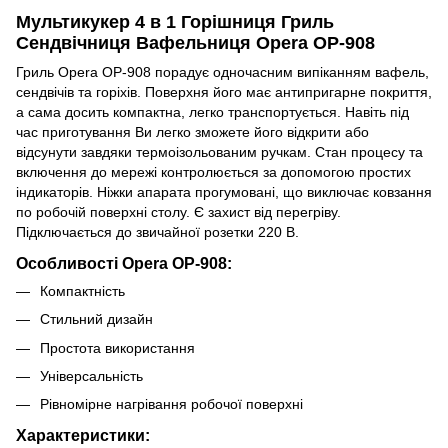
Мультикукер 4 в 1 Горішниця Гриль
Сендвічниця Вафельниця Opera OP-908
Гриль Opera OP-908 порадує одночасним випіканням вафель,
сендвічів та горіхів. Поверхня його має антипригарне покриття,
а сама досить компактна, легко транспортується. Навіть під
час приготування Ви легко зможете його відкрити або
відсунути завдяки термоізольованим ручкам. Стан процесу та
включення до мережі контролюється за допомогою простих
індикаторів. Ніжки апарата прогумовані, що виключає ковзання
по робочій поверхні столу. Є захист від перегріву.
Підключається до звичайної розетки 220 В.
Особливості Opera OP-908:
Компактність
Стильний дизайн
Простота використання
Універсальність
Рівномірне нагрівання робочої поверхні
Характеристики: