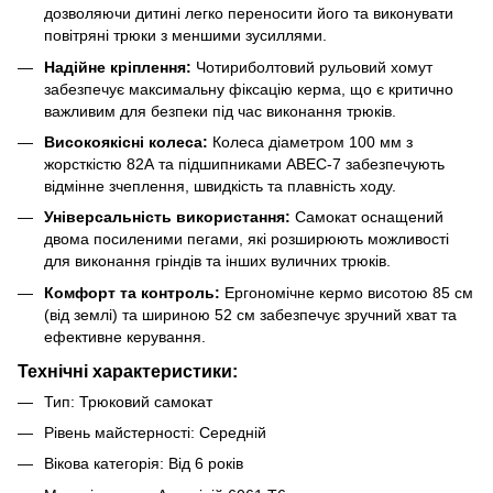
дозволяючи дитині легко переносити його та виконувати
повітряні трюки з меншими зусиллями.
Надійне кріплення:
Чотириболтовий рульовий хомут
забезпечує максимальну фіксацію керма, що є критично
важливим для безпеки під час виконання трюків.
Високоякісні колеса:
Колеса діаметром 100 мм з
жорсткістю 82А та підшипниками ABEC-7 забезпечують
відмінне зчеплення, швидкість та плавність ходу.
Універсальність використання:
Самокат оснащений
двома посиленими пегами, які розширюють можливості
для виконання гріндів та інших вуличних трюків.
Комфорт та контроль:
Ергономічне кермо висотою 85 см
(від землі) та шириною 52 см забезпечує зручний хват та
ефективне керування.
Технічні характеристики:
Тип: Трюковий самокат
Рівень майстерності: Середній
Вікова категорія: Від 6 років