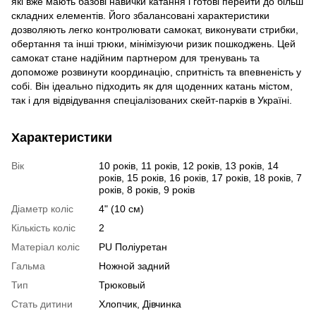
які вже мають базові навички катання і готові перейти до більш
складних елементів. Його збалансовані характеристики
дозволяють легко контролювати самокат, виконувати стрибки,
обертання та інші трюки, мінімізуючи ризик пошкоджень. Цей
самокат стане надійним партнером для тренувань та
допоможе розвинути координацію, спритність та впевненість у
собі. Він ідеально підходить як для щоденних катань містом,
так і для відвідування спеціалізованих скейт-парків в Україні.
Характеристики
Вік
10 років, 11 років, 12 років, 13 років, 14
років, 15 років, 16 років, 17 років, 18 років, 7
років, 8 років, 9 років
Діаметр коліс
4" (10 см)
Кількість коліс
2
Матеріал коліс
PU Поліуретан
Гальма
Ножной задний
Тип
Трюковый
Стать дитини
Хлопчик, Дівчинка