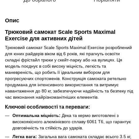
Опис
Трюковий самокат Scale Sports Maximal
Exercise для активних дітей
Трюковий самокат Scale Sports Maximal Exercise розроблений
для юних райдерів віком від 6 років, які прагнуть освоїти
складні фрістайл трюки у скейт-парку або на вулицях. Ця
модель поєднує в собі високу міцність, легкість та
маневреність, що робить її ідеальним вибором для
прогресуючих спортсменів. Конструкція самоката ретельно
продумана для інтенсивного використання та витримує
навантаження до 80 кг, забезпечуючи надійність та безпеку під
час виконання найрізноманітніших елементів.
Ключові особливості та переваги:
Оптимальна міцність:
Дека та кермо виготовлені з
високоякісного алюмінієвого сплаву 6061 T6, що гарантує
довговічність та стійкість до ударів.
Легка вага:
Загальна вага самоката складає всього 3.5 кг,