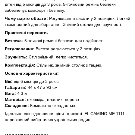
дітей від 6 місяців до 3 років. 5-точковий ремінь безпеки
забезпечує комфорт і безпеку.
Чому варто обрати:
Регулювання висоти у 2 позиціях. Легкий
і компактний для зберігання. Знімний столик для зручності.
Практичні переваги:
Безпека:
5-точкові ремені безпеки для надійності.
Регулювання:
Висота регулюється у 2 позиціях.
Зручність:
Стіл знімний, легко чиститься.
Комплектація:
Стільчик, знімний столик з тацею.
Основні характеристики:
Вік:
від 6 місяців до 3 років
Габарити:
44 х 47 х 93 см
Вага:
4.3 кг
Матеріал:
екошкіра, пластик, дерево
Складення:
Компактно складається
Ідеальне співвідношення ціни та якості. EL CAMINO ME 1111 -
перевірений вибір тисяч українських родин.