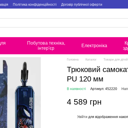
мація
Політика конфіденційності
Договір публічної оферти
для
Побутова техніка,
К
Електроніка
інтер'єр
зд
Головна
Каталог
Товари для дітей
Трюковий самокат
PU 120 мм
В наявності
Артикул: 452220
Нап
4 589 грн
Увійти
для відображення накоп
%