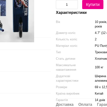
Купити
Характеристики
Вік
10 років,
років
Діаметр коліс
4.7" (12
Кількість коліс
2
Матеріал коліс
PU Полі
Тип
Трюкови
Стать дитини
Хлопчик
Максимальне
100 кг
навантаження
Додаткові
Ширина 
характеристики
алюмини
Розміри
69 x 12,
Країна виробник
Китай
Гарантія
14 днів
Доставка
Оплата
Гара