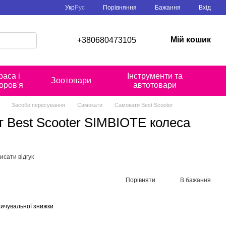
Порівняння
Укр
Рус
Бажання
Вхід
Мій кошик
+380680473105
раса і
Інструменти та
Зоотовари
оров'я
автотовари
Засоби пересування
Самокати
Самокати Best Scooter
 Best Scooter SIMBIOTE колеса
исати відгук
Порівняти
В бажання
ичувальної знижки