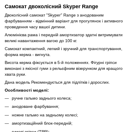
Самокат двоколісний Skyper Range
Двоколісний самокат "Skyper" Range з анодованим
фарбуванням - відмінний варіант для прогулянок і активного
проведення часу вашої дитини.
Алюмінієва рама і передній амортизатор здатні витримувати
великі навантаження вагою до 100 кг.
Самокат компактний, легкий і зручний для транспортування,
форма керма - вигнута.
Висота керма фіксується в 5-й положеннях. Фігурні гріпси
виконані з якісної гуми з рельєфним візерунком для кращого
хвата руки.
Дана модель Рекомендується для підлітків і дорослих.
Особливості моделі:
ручне гальмо заднього колеса;
анодоване фарбування;
ножне гальмо на задньому колесі;
амортизаційний блок-передній;
гумові гріпси (TPR);