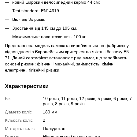
новий широкий велосипедний кермо 44 см;
Test standard: EN14619.
Вік - від 3х років.
Зростання від 145 см до 195 см.
Максимальне навантаження - 100 кг.
Представлена модель самоката виробляється на фабриках у
відповідності з Європейським критерієм на якість і безпеку EN
71. Даний сертифікат встановлює ряд вимог, що запобігають
основні ризики: фізичні і механічні, займистість, хімічні,
електричні, гігієнічні ризики.
Характеристики
Вік
10 років, 11 років, 12 років, 5 років, 6 років, 7
років, 8 років, 9 років
Діаметр коліс
180 мм
Кількість коліс
2
Матеріал коліс
Поліуретан
Гальма
Ніжне гальмо і ручне гальмо