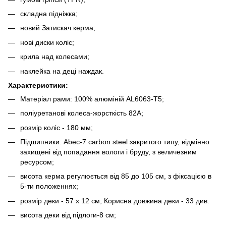
складна підніжка;
новий Затискач керма;
нові диски коліс;
крила над колесами;
наклейка на деці наждак.
Характеристики:
Матеріал рами: 100% алюміній AL6063-T5;
поліуретанові колеса-жорсткість 82А;
розмір коліс - 180 мм;
Підшипники: Abec-7 carbon steel закритого типу, відмінно
захищені від попадання вологи і бруду, з величезним
ресурсом;
висота керма регулюється від 85 до 105 см, з фіксацією в
5-ти положеннях;
розмір деки - 57 х 12 см; Корисна довжина деки - 33 див.
висота деки від підлоги-8 см;