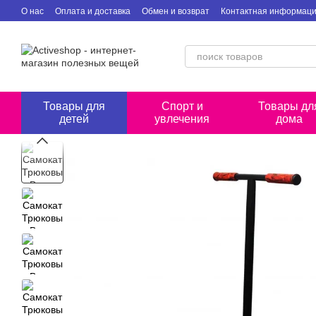
Перейти к основному контенту
О нас
Оплата и доставка
Обмен и возврат
Контактная информац
Товары для
Спорт и
Товары дл
детей
увлечения
дома