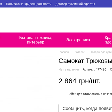
ия
Политика конфиденциальности
Договор публичной оферты
я
Бытовая техника,
Кра
Электроника
интерьер
здо
Главная
Каталог
Товары для дете
Самокат Трюковый
Нет в наличии
Артикул: 477486
О
2 864 грн/шт.
Войти
для отображения накопи
%
Сообщить, когда появи