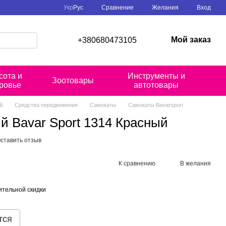
Сравнение
Укр
Рус
Желания
Вход
Мой заказ
+380680473105
сота и
Инструменты и
Зоотовары
ровье
автотовары
й
Средства передвижения
Самокаты
Самокаты Bavarsport
 Bavar Sport 1314 Красный
ставить отзыв
К сравнению
В желания
тельной скидки
тся