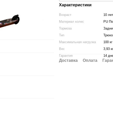
Характеристики
Возраст
10 лет
Материал колес
PU По
Тормоза
Задни
Тип
Трюко
Максимальная нагрузка
100 кг
Вес
3,93 к
Гарантия
14 дн
Доставка
Оплата
Гара