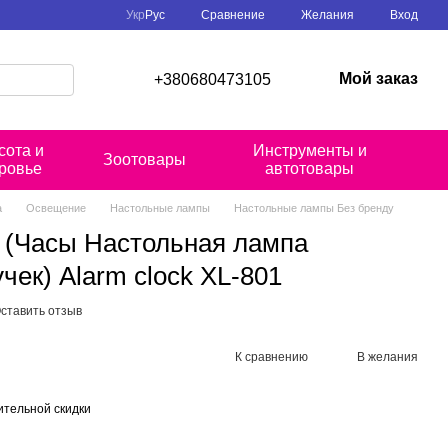
Сравнение
Укр
Рус
Желания
Вход
Мой заказ
+380680473105
сота и
Инструменты и
Зоотовары
ровье
автотовары
а
Освещение
Настольные лампы
Настольные лампы Без бренду
1 (Часы Настольная лампа
чек) Alarm clock XL-801
ставить отзыв
К сравнению
В желания
тельной скидки