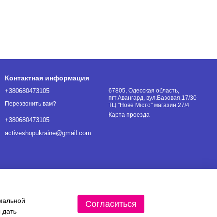
Контактная информация
+380680473105
67805, Одесская область,
пгт.Авангард, вул.Базовая,17/30
Перезвонить вам?
ТЦ "Нове Місто" магазин 27/4
Карта проезда
+380680473105
activeshopukraine@gmail.com
имальной
Согласиться
 дать