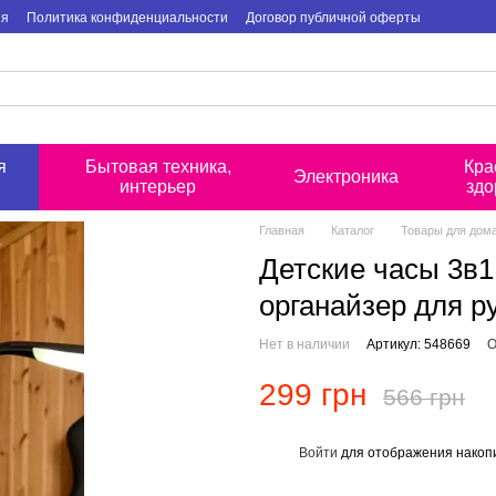
ия
Политика конфиденциальности
Договор публичной оферты
я
Бытовая техника,
Кра
Электроника
интерьер
здо
Главная
Каталог
Товары для дом
Детские часы 3в
органайзер для ру
Нет в наличии
Артикул: 548669
О
299 грн
566 грн
Войти
для отображения накопи
%