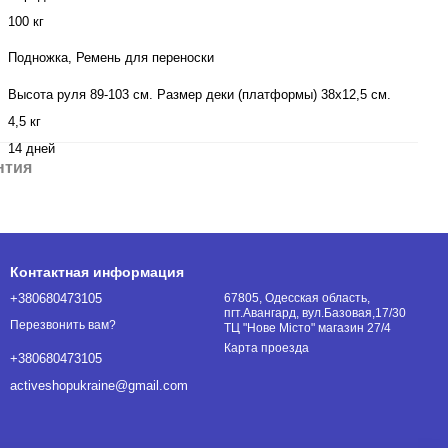
100 кг
Подножка, Ремень для переноски
Высота руля 89-103 см. Размер деки (платформы) 38х12,5 см.
4,5 кг
14 дней
нтия
Контактная информация
+380680473105
67805, Одесская область,
пгт.Авангард, вул.Базовая,17/30
Перезвонить вам?
ТЦ "Нове Місто" магазин 27/4
Карта проезда
+380680473105
activeshopukraine@gmail.com