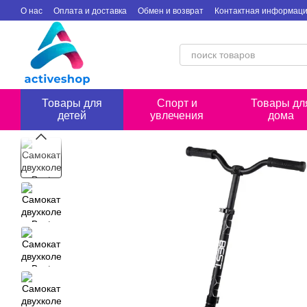
Перейти к основному контенту
О нас
Оплата и доставка
Обмен и возврат
Контактная информац
Товары для
Спорт и
Товары дл
детей
увлечения
дома