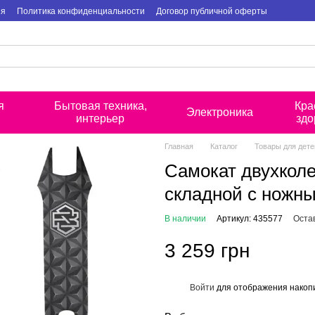
ия
Политика конфиденциальности
Договор публичной оферты
я
Бытовая техника,
Кра
Электроника
интерьер
здо
Главная
Каталог
Товары для дете
Самокат двухколе
складной с ножн
В наличии
Артикул: 435577
Оста
3 259 грн
Войти
для отображения накопи
%