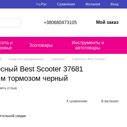
Сравнение
Укр
Рус
Желания
Вход
Мой заказ
+380680473105
сота и
Инструменты и
Зоотовары
ровье
автотовары
й
Средства передвижения
Самокаты
Самокаты Best Scooter
сный Best Scooter 37681
ым тормозом черный
вить отзыв
К сравнению
В желания
тельной скидки