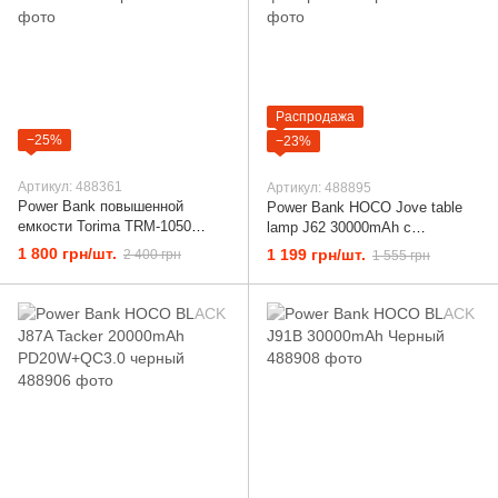
Распродажа
−25%
−23%
Артикул: 488361
Артикул: 488895
Power Bank повышенной
Power Bank HOCO Jove table
емкости Torima TRM-1050
lamp J62 30000mAh с
50000 mAh черный
фонариком Черный
1 800 грн/шт.
1 199 грн/шт.
2 400 грн
1 555 грн