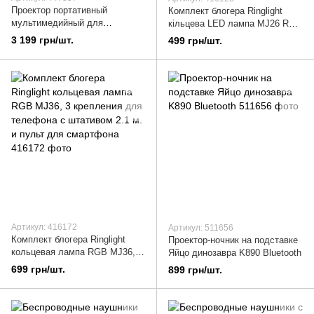
Проектор портативный
Комплект блогера Ringlight
мультимедийный для
кільцева LED лампа MJ26 RGB
домашнего кинотеатра
26 см зі штативом 2 м та
3 199 грн/шт.
499 грн/шт.
презентаций LCD Unic JSQ-
Bluetooth кнопкою для
UC68 Wi-Fi Черный
телефону
Артикул: 416172
Артикул: 511656
Комплект блогера Ringlight
Проектор-ночник на подставке
кольцевая лампа RGB MJ36, 3
Яйцо динозавра K890 Bluetooth
крепления для телефона c
699 грн/шт.
899 грн/шт.
штативом 2.1 м. и пульт для
смартфона