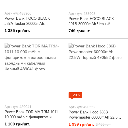
Артикул: 488906
Артикул: 488908
Power Bank НОСО BLACK
Power Bank HOCO BLACK
J87A Tacker 20000mAh
J91B 30000mAh Черный
PD20W+QC3.0 черный
1 385 грн/шт.
749 грн/шт.
−20%
Артикул: 489041
Артикул: 490552
Power Bank TORIMA TRM-1011
Power Bank Hoco J86B
10 000 mAh с фонариком и
Powermaster 60000mAh 22.5W
встроенными зарядными
Черный
1 100 грн/шт.
1 999 грн/шт.
2 499 грн
кабелями Черный