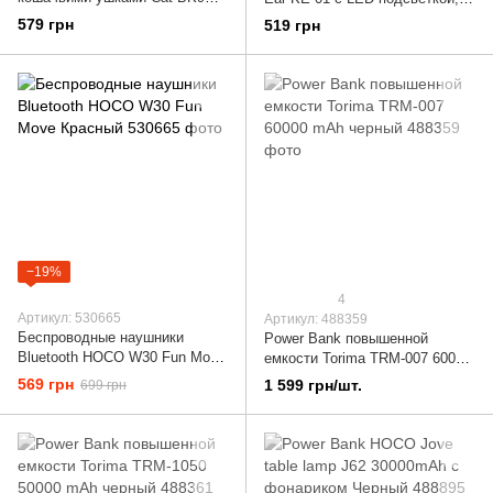
Bluetooth, Черный
радио, MicroSD, Mint green
579 грн
519 грн
−19%
4
Артикул: 530665
Артикул: 488359
Беспроводные наушники
Power Bank повышенной
Bluetooth HOCO W30 Fun Move
емкости Torima TRM-007 60000
Красный
mAh черный
569 грн
1 599 грн/шт.
699 грн