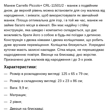
Манеж Carrello Piccolo+ CRL-11501/2 - манеж з подвійним
дном, де верхній рівень можна встановити для сну малюка від
народження, і знімати, щоб використовувати як звичайний
манеж. Площа оптимальна для ігор, і в той же час, манеж не
займе багато місця в кімнаті. Він має надійну і стійку
конструкцію, яка швидко і компактно складається, що дає
можливість брати його з собою в будь-які поїздки з дитиною.
Конструкція з двома ніжками і двома коліщатками, що робить
дуже зручним переміщення. Коліщатка блокуються. Усередині
куточки мають захисні накладки. Сітка міцна, не перешкоджає
надходженню повітря. Віконце на блискавці, дно жорстке.
Призначено для малюків від народження і до 3-х років.
Характеристики:
Розмір в розкладеному вигляді: 125 х 65 х 79 см;
Розмір в складеному вигляді: 23 х 23 х 86 см;
Вага: 9,9 кг;
Матрацик;
2 рівня;
Дверця на блискавці;