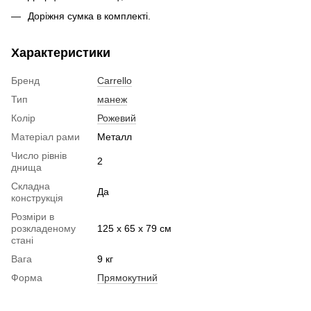
Доріжня сумка в комплекті.
Характеристики
Бренд
Carrello
Тип
манеж
Колір
Рожевий
Матеріал рами
Металл
Число рівнів
2
днища
Складна
Да
конструкція
Розміри в
розкладеному
125 х 65 х 79 см
стані
Вага
9 кг
Форма
Прямокутний