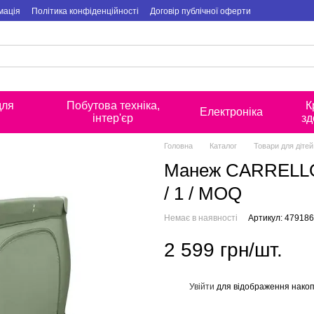
мація
Політика конфіденційності
Договір публічної оферти
для
Побутова техніка,
К
Електроніка
інтер'єр
зд
Головна
Каталог
Товари для дітей
Манеж CARRELLO 
/ 1 / MOQ
Немає в наявності
Артикул: 479186
2 599 грн/шт.
Увійти
для відображення накоп
%