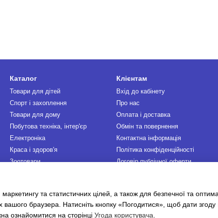
Каталог
Клієнтам
Товари для дітей
Вхід до кабінету
Спорт і захоплення
Про нас
Товари для дому
Оплата і доставка
Побутова техніка, інтер'єр
Обмін та повернення
Електроніка
Контактна інформація
Краса і здоров'я
Політика конфіденційності
Зоотовари
Договір публічної оферти
Інструменти та автотовари
Ми в соцмережах
 маркетингу та статистичних цілей, а також для безпечної та оптим
х вашого браузера. Натисніть кнопку «Погодитися», щоб дати згоду
жна ознайомитися на сторінці
Угода користувача
.