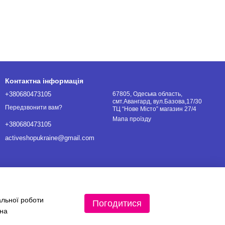
Контактна інформація
+380680473105
67805, Одеська область,
смт.Авангард, вул.Базова,17/30
Передзвонити вам?
ТЦ “Нове Місто” магазин 27/4
Мапа проїзду
+380680473105
activeshopukraine@gmail.com
альної роботи
Погодитися
 на