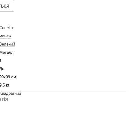
ться
Carrello
манеж
Зелений
Металл
1
Да
99х99 см
9,5 кг
Квадратний
нтія