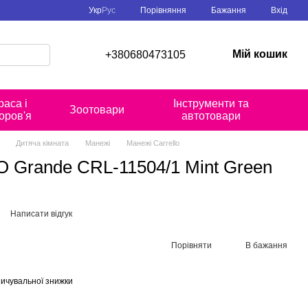
Порівняння
Укр
Рус
Бажання
Вхід
Мій кошик
+380680473105
раса і
Інструменти та
Зоотовари
оров'я
автотовари
Дитяча кімната
Манежі
Манежі Carrello
Grande CRL-11504/1 Mint Green
Написати відгук
Порівняти
В бажання
ичувальної знижки