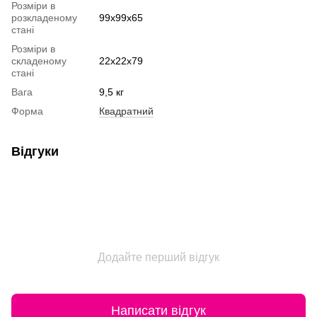
Розміри в
розкладеному
99х99х65
стані
Розміри в
складеному
22х22х79
стані
Вага
9,5 кг
Форма
Квадратний
Відгуки
Додайте перший відгук
Написати відгук