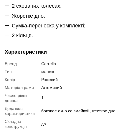
2 схованих колесах;
Жорстке дно;
Сумка-переноска у комплекті;
2 кільця.
Характеристики
Бренд
Carrello
Тип
манеж
Колір
Рожевий
Матеріал рами
Алюминий
Число рівнів
1
днища
Додаткові
боковое окно со змейкой, жесткое дно
характеристики
Складна
да
конструкція